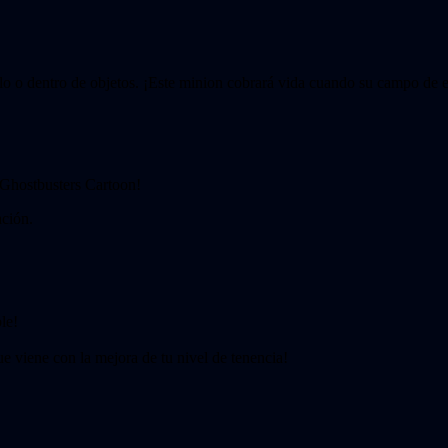
o o dentro de objetos. ¡Este minion cobrará vida cuando su campo de est
e Ghostbusters Cartoon!
ación.
le!
e viene con la mejora de tu nivel de tenencia!