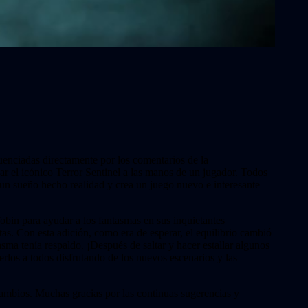
uenciadas directamente por los comentarios de la
r el icónico Terror Sentinel a las manos de un jugador. Todos
 un sueño hecho realidad y crea un juego nuevo e interesante
bin para ayudar a los fantasmas en sus inquietantes
as. Con esta adición, como era de esperar, el equilibrio cambió
asma tenía respaldo. ¡Después de saltar y hacer estallar algunos
los a todos disfrutando de los nuevos escenarios y las
e cambios. Muchas gracias por las continuas sugerencias y