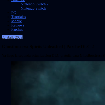
Nintendo Switch 2
Nintendo Switch
PC
Tutoriales
Mobile
Reviews
Parches
22 abril, 2023
VidasInfinitas
Ghostbusters: Spirits Unleashed | Parche DLC 2
Ya llegó la segunda actualización DLC gratuita para
Ghostbusters: S