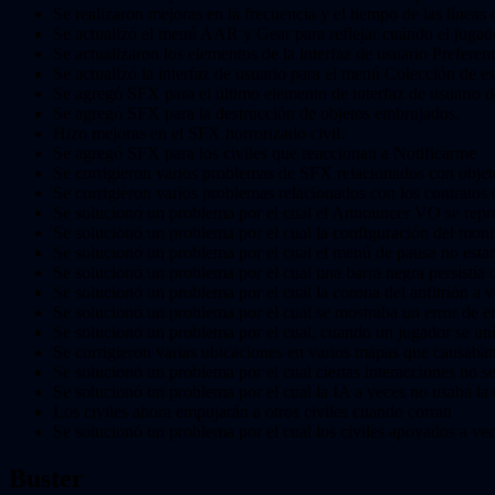
Se realizaron mejoras en la frecuencia y el tiempo de las líneas
Se actualizó el menú AAR y Gear para reflejar cuándo el juga
Se actualizaron los elementos de la interfaz de usuario Prefere
Se actualizó la interfaz de usuario para el menú Colección de 
Se agregó SFX para el último elemento de interfaz de usuario d
Se agregó SFX para la destrucción de objetos embrujados.
Hizo mejoras en el SFX horrorizado civil.
Se agregó SFX para los civiles que reaccionan a Notificarme
Se corrigieron varios problemas de SFX relacionados con obje
Se corrigieron varios problemas relacionados con los contrato
Se solucionó un problema por el cual el Announcer VO se repro
Se solucionó un problema por el cual la configuración del moni
Se solucionó un problema por el cual el menú de pausa no estarí
Se solucionó un problema por el cual una barra negra persistía 
Se solucionó un problema por el cual la corona del anfitrión a v
Se solucionó un problema por el cual se mostraba un error de em
Se solucionó un problema por el cual, cuando un jugador se uní
Se corrigieron varias ubicaciones en varios mapas que causaban
Se solucionó un problema por el cual ciertas interacciones no
Se solucionó un problema por el cual la IA a veces no usaba l
Los civiles ahora empujarán a otros civiles cuando corran
Se solucionó un problema por el cual los civiles apoyados a v
Buster