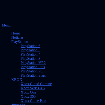
Saltar
Menú
al
Noticias sobre videojuegos
Vidas Infinitas
Home
contenido
Noticias
PlayStation
PlayStation 6
PlayStation 5
PlayStation 4
PlayStation 3
PlayStation VR2
PlayStation Plus
PlayStation PC
PlayStation Stars
XBOX
Xbox Cloud Gaming
Xbox Series XS
Xbox One
Xbox 360
Xbox Game Pass
Nintendo