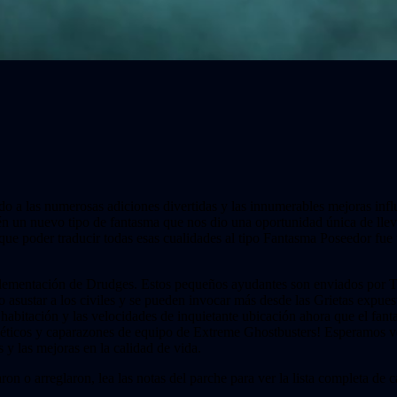
do a las numerosas adiciones divertidas y las innumerables mejoras infl
 un nuevo tipo de fantasma que nos dio una oportunidad única de lleva
 que poder traducir todas esas cualidades al tipo Fantasma Poseedor fue
mplementación de Drudges. Estos pequeños ayudantes son enviados por To
asustar a los civiles y se pueden invocar más desde las Grietas expuest
 habitación y las velocidades de inquietante ubicación ahora que el fant
éticos y caparazones de equipo de Extreme Ghostbusters! Esperamos ver
 y las mejoras en la calidad de vida.
aron o arreglaron, lea las notas del parche para ver la lista completa d