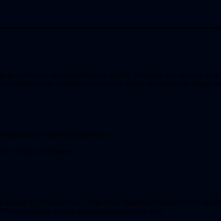
ado la realización de procedimientos legales. Parecería que décadas de 
 de los tribunales se conectan entre sí para formar un espacio de juego en
r Fantasma un estilo de juego único.
es e incluso de Busters!
 ayudar! Convocados por Tobin, estas pequeñas entidades útiles ayudan 
l Fantasma puede usar las grietas para engendrar más!