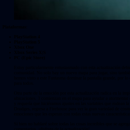
Plataformas
:
PlayStation 4
PlayStation 5
Xbox One
Xbox Series X|S
PC (Epic Store)
Estoy particularmente entusiasmado con esta actualización debi
comunidad. No solo hay un nuevo mapa para jugar, sino también
hemos visto a este Fantasma dominar la pantalla grande, por lo
para todos.
Otra parte de la emoción por esta actualización radica en la i
ubicaciones. 3 comienzan en el mapa para ayudar a atormentar o 
y requería que hiciéramos ajustes en las variables que rodean la
Drudges, regresa a Firehouse para ver la gran variedad de cosm
emociones que les esperan con todas estas nuevas características
Si bien no hablaré sobre todas las cosas increíbles que se agreg
comentarios, ¡disfruta de la actualización!