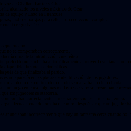
 de voz de Civilian, Buster y Ghost.
dor ha alcanzado los niveles máximos de Gear
ncia de equipo y Listo en Firehouse
esporas, moho y hongos para reflejar una colección completa
e cuenta regresiva 10
tos que ruedan
s que no se comportaban correctamente.
duciría durante la introducción cinemática.
tor preferido no cambiaba automáticamente al mover la ventana a un mo
a disponible durante las cinemáticas.
después de que finalizaba el partido.
eces no aparecía en las placas de identificación de los jugadores.
parejamiento del controlador cuando se realizaba un ciclo circular.
a a un juego en curso, algunas mallas a veces no se mostraban correct
 que los jugadores se atascaran.
 se comportaban correctamente al mostrar emociones al mismo tiempo.
a carga adecuada cuando tomaba el control después de que un jugador ha
eces anunciaban incorrectamente que hay un fantasma cerca cuando no l