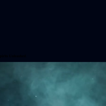
pirits Unleashed
.