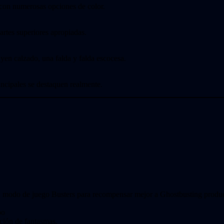
s con numerosas opciones de color.
partes superiores apropiadas.
uyen calzado, una falda y falda escocesa.
incipales se destaquen realmente.
el modo de juego Busters para recompensar mejor a Ghostbusting produ
po
ción de fantasmas.