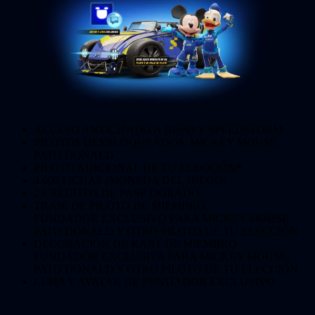
ACCESO ANTICIPADO A DISNEY SPEEDSTORM
PILOTOS DESBLOQUEADOS: MICKEY MOUSE,
PATO DONALD
PILOTO ADICIONAL DE TU ELECCIÓN
*
4.000 FICHAS (MONEDA DEL JUEGO)
2 CRÉDITOS DE PASE DORADO
TRAJE DE PILOTO DE MIEMBRO
FUNDADOR EXCLUSIVO PARA MICKEY MOUSE,
PATO DONALD Y OTRO PILOTO DE TU ELECCIÓN
DECORACIÓN DE KART DE MIEMBRO
FUNDADOR EXCLUSIVA PARA MICKEY MOUSE,
PATO DONALD Y OTRO PILOTO DE TU ELECCIÓN
LEMA Y AVATAR DE FUNDADOR EXCLUSIVO