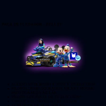
PACK DE FUNDADOR – DELUXE
ACCESO ANTICIPADO A DISNEY SPEEDSTORM
PILOTOS DESBLOQUEADOS: MICKEY MOUSE,
PATO DONALD Y MULÁN
PILOTO ADICIONAL DE TU ELECCIÓN*
7.000 FICHAS (MONEDA DEL JUEGO)
2 CRÉDITOS DE PASE DORADO