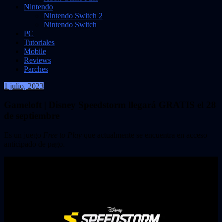
Nintendo
Nintendo Switch 2
Nintendo Switch
PC
Tutoriales
Mobile
Reviews
Parches
1 julio, 2023
VidasInfinitas
Gameloft | Disney Speedstorm llegará GRATIS el 28
de septiembre
Es un juego
Free to Play
que actualmente se encuentra en acceso
anticipado de pago.