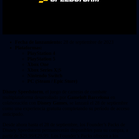
Fecha de lanzamiento:
28 de septiembre de 2023
Plataformas:
PlayStation 4
PlayStation 5
Xbox One
Xbox Series X|S
Nintendo Switch
PC (Steam / Epic Store)
Disney Speedstorm
, el juego de carreras de combate
multiplataforma desarrollado por
Gameloft Barcelona
en
colaboración con
Disney Games
, se lanzará el 28 de septiembre
como una experiencia gratuita completando su período de acceso
anticipado.
Desde ahora hasta el 28 de septiembre, los Founder’s Packs de
Disney Speedstorm permanecerán disponibles para su compra, a
partir de $29.99/€29.99. Los Founder’s Packs ofrecen a los