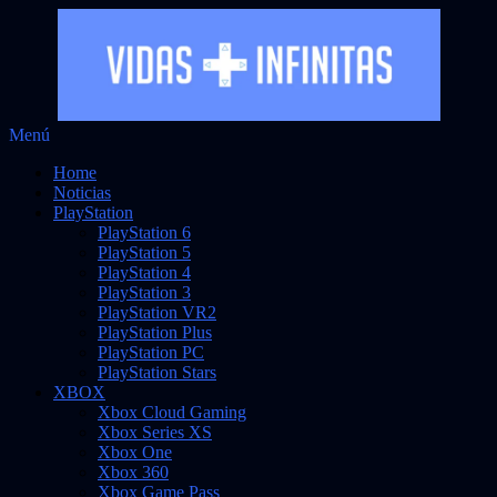
Saltar
Menú
Vidas Infinitas
al
Noticias sobre videojuegos
Home
contenido
Noticias
PlayStation
PlayStation 6
PlayStation 5
PlayStation 4
PlayStation 3
PlayStation VR2
PlayStation Plus
PlayStation PC
PlayStation Stars
XBOX
Xbox Cloud Gaming
Xbox Series XS
Xbox One
Xbox 360
Xbox Game Pass