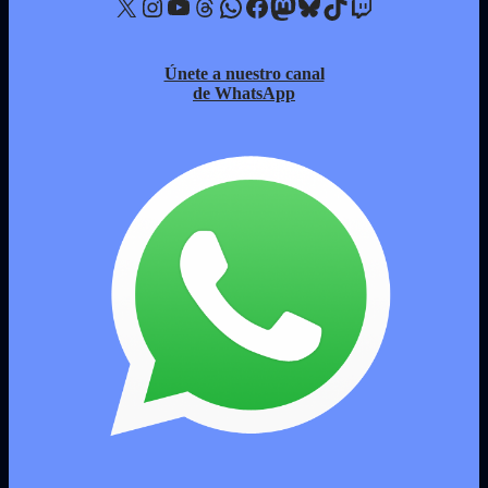
X
Instagram
YouTube
Threads
WhatsApp
Facebook
Mastodon
Bluesky
TikTok
Twitch
Únete a nuestro canal
de WhatsApp