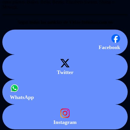
estos pilotos: Baloo, Bella, Bestia, Elizabeth Swann, Shang o
Mowgli.
Seguí todas las noticias de Vidas-Infinitas.com en
Facebook
Twitter
WhatsApp
Instagram