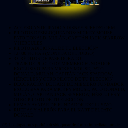
ACCESO ANTICIPADO A DISNEY SPEEDSTORM
PILOTOS DESBLOQUEADOS: MICKEY MOUSE,
PATO DONALD, MULÁN, CAPITÁN JACK SPARROW
Y HÉRCULES
PILOTO ADICIONAL DE TU ELECCIÓN*
12.000 FICHAS (MONEDA DEL JUEGO)
3 CRÉDITOS DE PASE DORADO
TRAJE DE PILOTO DE MIEMBRO FUNDADOR
EXCLUSIVO PARA MICKEY MOUSE, PATO
DONALD, MULÁN, CAPITÁN JACK SPARROW,
HÉRCULES Y OTRO PILOTO DE TU ELECCIÓN
DECORACIÓN DE KART DE MIEMBRO FUNDADOR
EXCLUSIVA PARA MICKEY MOUSE, PATO DONALD,
MULÁN, CAPITÁN JACK SPARROW, HÉRCULES Y
OTRO PILOTO DE TU ELECCIÓN
LEMA Y AVATAR DE FUNDADOR EXCLUSIVO
RUEDAS Y ALERÓN PARA EL KART DEL PATO
DONALD
(*) Los jugadores podrán desbloquear de forma inmediata uno de