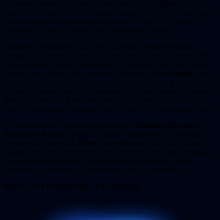
jugadores contenido exclusivo ahora, incluidos múltiples trajes de
carreras y libreas de kart por tiempo limitado. Todas las plataformas
verán descuentos especiales que van del 20 % al 30 %, lo que
representa un valor fantástico del contenido del juego.
“Desde el lanzamiento
Early Access
, hemos recibido valiosos
comentarios y apoyo de los jugadores, que han sido fundamentales
para convertir a Disney Speedstorm en la increíble experiencia de
carreras que es hoy”, dice el gerente del juego,
Aska Suzuki
, en un
comunicado de prensa. “El entusiasmo, la dedicación y el amor por
el juego de nuestra increíble comunidad han sido nuestra inspiración
desde el primer día, y estamos ansiosos por continuar este viaje
juntos a medida que ingresamos en esta nueva y emocionante fase”.
El vicepresidente y gerente de estudio de
Gameloft Barcelona
,
Alexandru Adam
, agregó: “Estamos inmensamente orgullosos de
lo que se ha convertido
Disney Speedstorm
. Con las adiciones y
mejoras realizadas durante el
Early Access
, estamos entusiasmados
de pasar al modo gratuito, que permite una verdadera y sólida
experiencia competitiva y cooperativa para los jugadores”.
PACK DE FUNDADOR – ESTÁNDAR