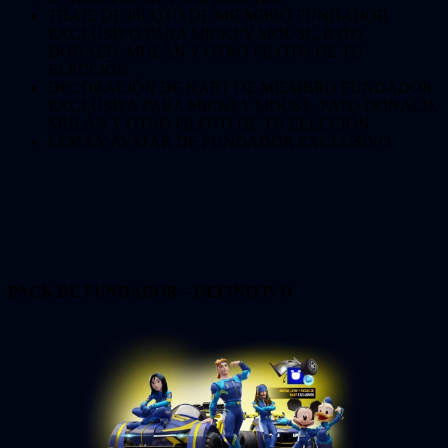
TRAJE DE PILOTO DE MIEMBRO FUNDADOR
EXCLUSIVO PARA MICKEY MOUSE, PATO
DONALD, MULÁN Y OTRO PILOTO DE TU
ELECCIÓN
DECORACIÓN DE KART DE MIEMBRO FUNDADOR
EXCLUSIVA PARA MICKEY MOUSE, PATO DONALD,
MULÁN Y OTRO PILOTO DE TU ELECCIÓN
LEMA Y AVATAR DE FUNDADOR EXCLUSIVO
PACK DE FUNDADOR – DEFINITIVO