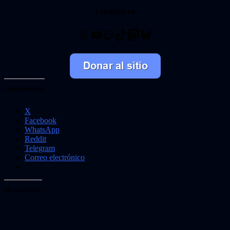
También en
Threads
YouTube
Twitch
TikTok
Mastodon
Bluesky
Comparte esto:
X
Facebook
WhatsApp
Reddit
Telegram
Correo electrónico
Me gusta esto: