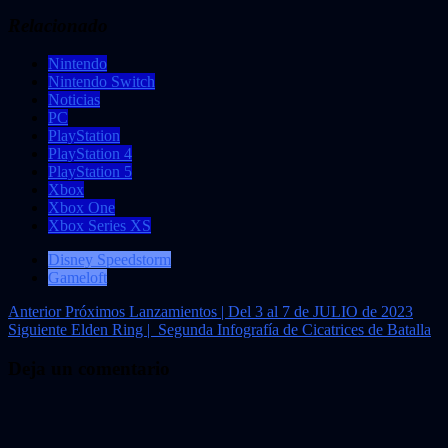
Relacionado
Nintendo
Nintendo Switch
Noticias
PC
PlayStation
PlayStation 4
PlayStation 5
Xbox
Xbox One
Xbox Series XS
Disney Speedstorm
Gameloft
Navegación
Anterior
Próximos Lanzamientos | Del 3 al 7 de JULIO de 2023
Siguiente
Elden Ring | Segunda Infografía de Cicatrices de Batalla
de
entradas
Deja un comentario