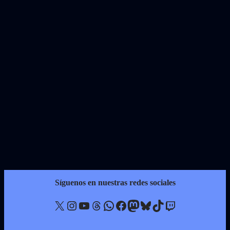
Síguenos en nuestras redes sociales
X
Instagram
YouTube
Threads
WhatsApp
Facebook
Mastodon
Bluesky
TikTok
Twitch