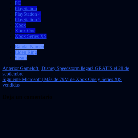
PC
PlayStation
PlayStation 4
PlayStation 5
Xbox
Xbox One
Xbox Series XS
Bandai Namco
Elden Ring
Steam
Navegación
Anterior
Gameloft | Disney Speedstorm llegará GRATIS el 28 de
septiembre
de
Siguiente
Microsoft | Más de 79M de Xbox One y Series X|S
entradas
vendidas
Deja un comentario