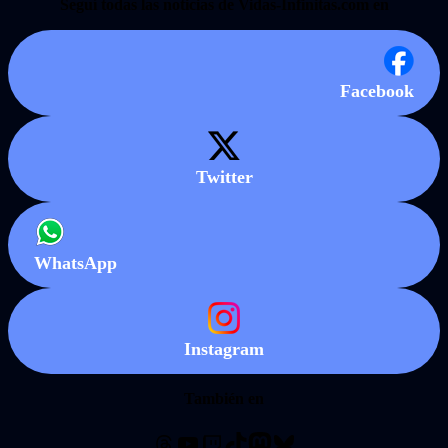
Seguí todas las noticias de Vidas-Infinitas.com en
Facebook
Twitter
WhatsApp
Instagram
También en
Threads
YouTube
Twitch
TikTok
Mastodon
Bluesky