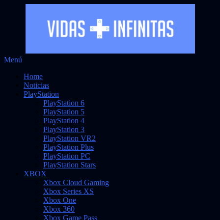
Saltar
Menú
Vidas Infinitas
al
Noticias sobre videojuegos
Home
contenido
Noticias
PlayStation
PlayStation 6
PlayStation 5
PlayStation 4
PlayStation 3
PlayStation VR2
PlayStation Plus
PlayStation PC
PlayStation Stars
XBOX
Xbox Cloud Gaming
Xbox Series XS
Xbox One
Xbox 360
Xbox Game Pass