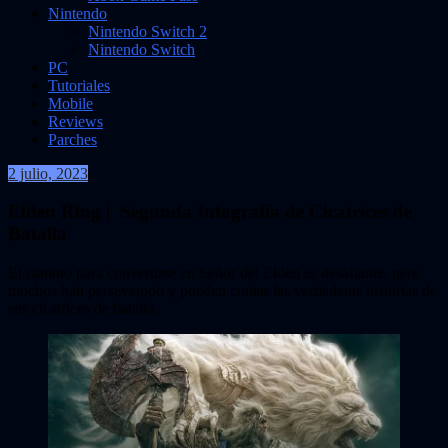
Nintendo
Nintendo Switch 2
Nintendo Switch
PC
Tutoriales
Mobile
Reviews
Parches
2 julio, 2023
VidasInfinitas
Elden Ring | Segunda Infografía de Cicatrices de
Batalla
El camino para convertirse en Señor del Elden es desafiante, pero
muchos han perseverado y pueden contar las verdaderas historias de
sus cicatrices de batalla.