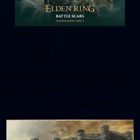
Plataformas:
PlayStation 4
PlayStation 5
Xbox One
Xbox Series X|S
PC (Steam)
La comunidad de
ELDEN RING
ha logrado mucho desde que se
lanzó el juego por primera vez, pero todavía hay mucho más por
experimentar y explorar. Es un mundo peligroso en las Tierras
Intermedias, pero la victoria es posible ya sea que decidas ir solo o
convocar a un aliado.
BATALLAS TOTALES DEL COLISEO