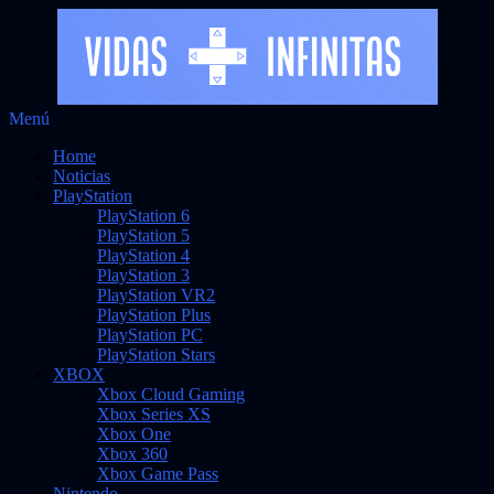
Saltar
Menú
Vidas Infinitas
al
Noticias sobre videojuegos
Home
contenido
Noticias
PlayStation
PlayStation 6
PlayStation 5
PlayStation 4
PlayStation 3
PlayStation VR2
PlayStation Plus
PlayStation PC
PlayStation Stars
XBOX
Xbox Cloud Gaming
Xbox Series XS
Xbox One
Xbox 360
Xbox Game Pass
Nintendo