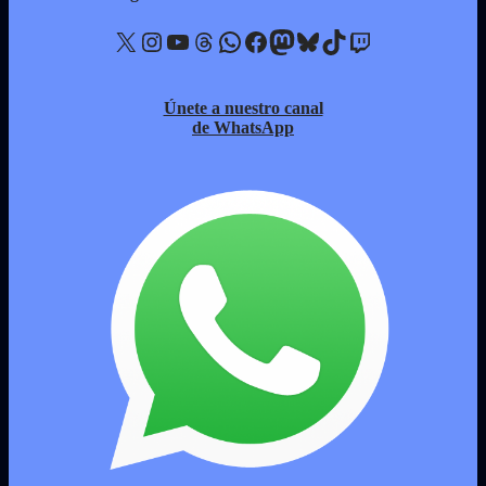
X
Instagram
YouTube
Threads
WhatsApp
Facebook
Mastodon
Bluesky
TikTok
Twitch
Únete a nuestro canal
de WhatsApp