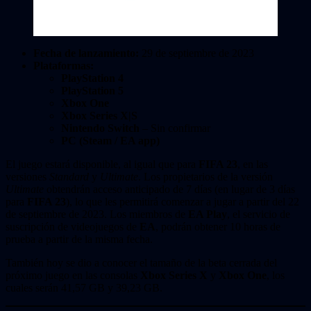
Fecha de lanzamiento:
29 de septiembre de 2023
Plataformas:
PlayStation 4
PlayStation 5
Xbox One
Xbox Series X|S
Nintendo Switch
– Sin confirmar
PC (Steam / EA app)
El juego estará disponible, al igual que para
FIFA 23
, en las
versiones
Standard
y
Ultimate
. Los propietarios de la versión
Ultimate
obtendrán acceso anticipado de 7 días (en lugar de 3 días
para
FIFA 23
), lo que les permitirá comenzar a jugar a partir del 22
de septiembre de 2023. Los miembros de
EA Play
, el servicio de
suscripción de videojuegos de
EA
, podrán obtener 10 horas de
prueba a partir de la misma fecha.
También hoy se dio a conocer el tamaño de la beta cerrada del
próximo juego en las consolas
Xbox Series X
y
Xbox One
, los
cuales serán 41,57 GB y 39,23 GB.