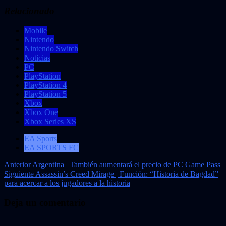
Relacionado
Mobile
Nintendo
Nintendo Switch
Noticias
PC
PlayStation
PlayStation 4
PlayStation 5
Xbox
Xbox One
Xbox Series XS
EA Sports
EA SPORTS FC
Navegación
Anterior
Argentina | También aumentará el precio de PC Game Pass
Siguiente
Assassin’s Creed Mirage | Función: “Historia de Bagdad”
de
para acercar a los jugadores a la historia
entradas
Deja un comentario