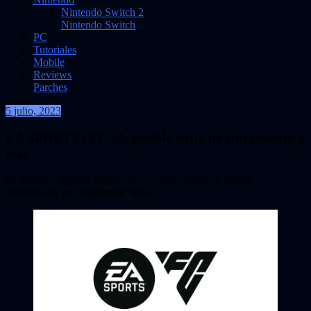
Nintendo Switch 2
Nintendo Switch
PC
Tutoriales
Mobile
Reviews
Parches
5 julio, 2023
VidasInfinitas
EA SPORTS | FC 24: posible fecha de lanzamiento y
más
Se filtraron algunos detalles del próximo juego de fútbol
desarrollado por
Electronic Arts
.