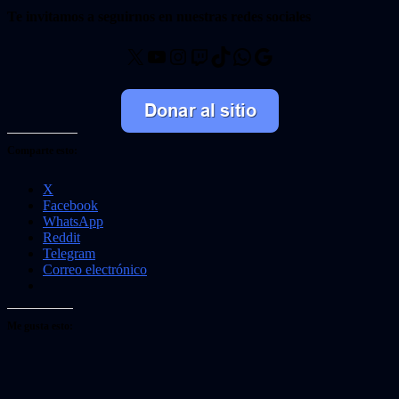
Te invitamos a seguirnos en nuestras redes sociales
X
YouTube
Instagram
Twitch
TikTok
WhatsApp
Google
Comparte esto:
X
Facebook
WhatsApp
Reddit
Telegram
Correo electrónico
Me gusta esto: