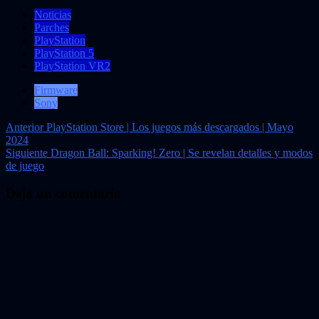
Noticias
Parches
PlayStation
PlayStation 5
PlayStation VR2
Firmware
Sony
Navegación
Anterior
PlayStation Store | Los juegos más descargados | Mayo
2024
de
Siguiente
Dragon Ball: Sparking! Zero | Se revelan detalles y modos
entradas
de juego
Deja un comentario