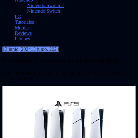
Nintendo Switch 2
Nintendo Switch
PC
Tutoriales
Mobile
Reviews
Parches
13 junio, 2024
13 junio, 2024
VidasInfinitas
PlayStation 5 | Firmware 24.04-09.40.00 (9.40)
Llega a todo el mundo una nueva actualización del software del
sistema de
PS5
.