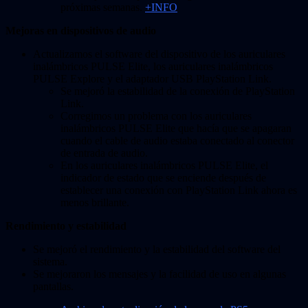
próximas semanas.
+INFO
Mejoras en dispositivos de audio
Actualizamos el software del dispositivo de los auriculares
inalámbricos PULSE Elite, los auriculares inalámbricos
PULSE Explore y el adaptador USB PlayStation Link.
Se mejoró la estabilidad de la conexión de PlayStation
Link.
Corregimos un problema con los auriculares
inalámbricos PULSE Elite que hacía que se apagaran
cuando el cable de audio estaba conectado al conector
de entrada de audio.
En los auriculares inalámbricos PULSE Elite, el
indicador de estado que se enciende después de
establecer una conexión con PlayStation Link ahora es
menos brillante.
Rendimiento y estabilidad
Se mejoró el rendimiento y la estabilidad del software del
sistema.
Se mejoraron los mensajes y la facilidad de uso en algunas
pantallas.