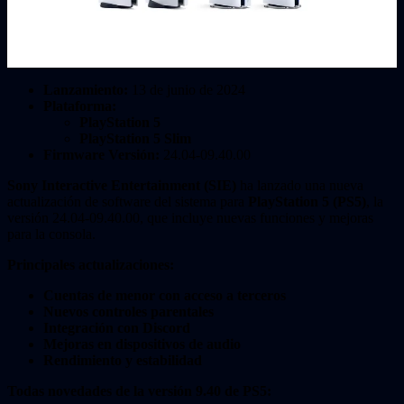
Lanzamiento:
13 de junio de 2024
Plataforma:
PlayStation 5
PlayStation 5 Slim
Firmware Versión:
24.04-09.40.00
Sony Interactive Entertainment (SIE)
ha lanzado una nueva
actualización de software del sistema para
PlayStation 5 (PS5)
, la
versión 24.04-09.40.00, que incluye nuevas funciones y mejoras
para la consola.
Principales actualizaciones:
Cuentas de menor con acceso a terceros
Nuevos controles parentales
Integración con Discord
Mejoras en dispositivos de audio
Rendimiento y estabilidad
Todas novedades de la versión 9.40 de PS5: