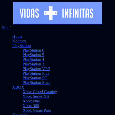
Saltar
Menú
al
Noticias sobre videojuegos
Vidas Infinitas
Home
contenido
Noticias
PlayStation
PlayStation 6
PlayStation 5
PlayStation 4
PlayStation 3
PlayStation VR2
PlayStation Plus
PlayStation PC
PlayStation Stars
XBOX
Xbox Cloud Gaming
Xbox Series XS
Xbox One
Xbox 360
Xbox Game Pass
Nintendo