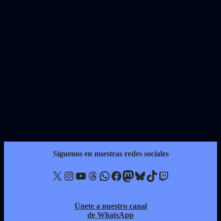
Síguenos en nuestras redes sociales
X
Instagram
YouTube
Threads
WhatsApp
Facebook
Mastodon
Bluesky
TikTok
Twitch
Únete a nuestro canal
de WhatsApp