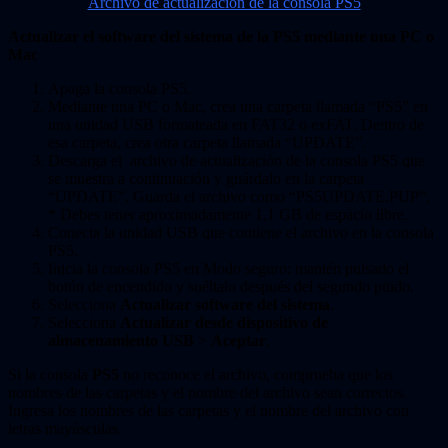
Archivo de actualización de la consola PS5
Actualizar el software del sistema de la PS5 mediante una PC o
Mac
Apaga la consola PS5.
Mediante una PC o Mac, crea una carpeta llamada “PS5” en
una unidad USB formateada en FAT32 o exFAT. Dentro de
esa carpeta, crea otra carpeta llamada “UPDATE”.
Descarga el archivo de actualización de la consola PS5 que
se muestra a continuación y guárdalo en la carpeta
“UPDATE”. Guarda el archivo como “PS5UPDATE.PUP”.
* Debes tener aproximadamente 1,1 GB de espacio libre.
Conecta la unidad USB que contiene el archivo en la consola
PS5.
Inicia la consola PS5 en Modo seguro: mantén pulsado el
botón de encendido y suéltalo después del segundo pitido.
Selecciona
Actualizar software del sistema
.
Selecciona
Actualizar desde dispositivo de
almacenamiento USB
>
Aceptar
.
Si la consola
PS5
no reconoce el archivo, comprueba que los
nombres de las carpetas y el nombre del archivo sean correctos.
Ingresa los nombres de las carpetas y el nombre del archivo con
letras mayúsculas.