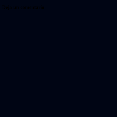
de
entradas
Deja un comentario