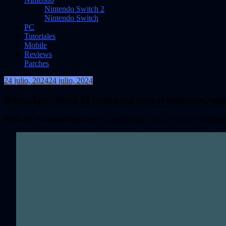
Nintendo Switch 2
Nintendo Switch
PC
Tutoriales
Mobile
Reviews
Parches
24 julio, 2024
24 julio, 2024
VidasInfinitas
WhatsApp | Meta AI incorpora nuevas funciones, más
Meta AI
en
WhatsApp
ahora es multilingüe, más creativo e inteligen