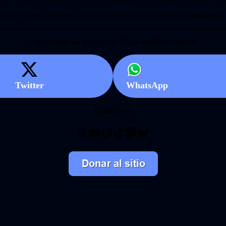
s de extremo a extremo, lo que significa que ni siquiera
WhatsApp
o
Seguí todas las noticias de Vidas-Infinitas.com en
Twitter
WhatsApp
También en
Threads
YouTube
Twitch
TikTok
Mastodon
Bluesky