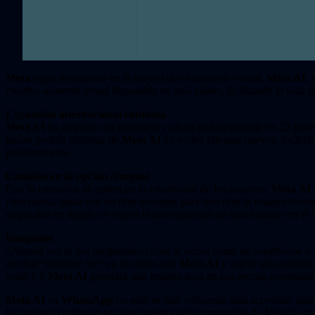
Meta
sigue avanzando en la mejora de su asistente virtual,
Meta AI
,
creativo asistente estará disponible en más países, facilitando la vida 
Expansión internacional continua
Meta AI
ha ampliado su presencia y ahora está disponible en 22 país
países podrán disfrutar de
Meta AI
en varios idiomas nuevos, incluido
próximamente.
Cambios en la opción
/imagine
Con la intención de potenciar la creatividad de los usuarios,
Meta AI
Para usarla, basta con escribir
/imagine
para describir la imagen desea
disponible en inglés, se espera la incorporación de más idiomas en el 
Imagínate
¿Alguna vez te has preguntado cómo te verías como un superhéroe o 
escribir “
Imagine me
” en los chats con
Meta AI
y seguir una configur
verde), y
Meta AI
generará una imagen tuya en esa escena personaliza
Meta AI
en
WhatsApp
no solo se está volviendo más accesible, sino
las mejoras continuas son una muestra del compromiso de Meta de ofre