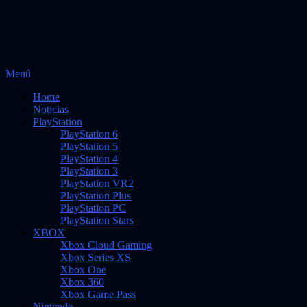
Saltar
Menú
Vidas Infinitas
al
Noticias sobre videojuegos
Home
contenido
Noticias
PlayStation
PlayStation 6
PlayStation 5
PlayStation 4
PlayStation 3
PlayStation VR2
PlayStation Plus
PlayStation PC
PlayStation Stars
XBOX
Xbox Cloud Gaming
Xbox Series XS
Xbox One
Xbox 360
Xbox Game Pass
Nintendo