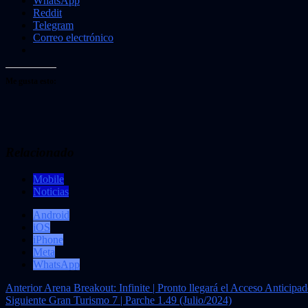
WhatsApp
Reddit
Telegram
Correo electrónico
Me gusta esto:
Relacionado
Mobile
Noticias
Android
iOS
iPhone
Meta
WhatsApp
Navegación
Anterior
Arena Breakout: Infinite | Pronto llegará el Acceso Anticipa
Siguiente
Gran Turismo 7 | Parche 1.49 (Julio/2024)