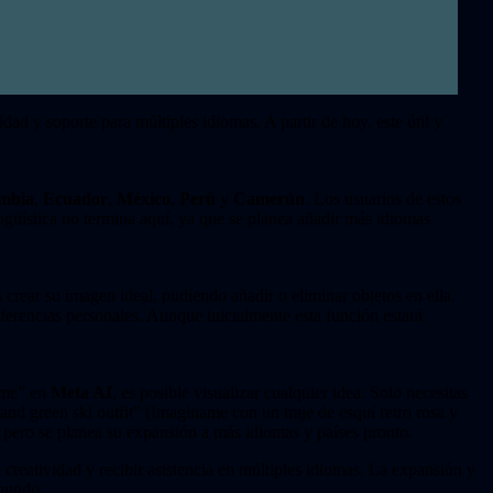
ad y soporte para múltiples idiomas. A partir de hoy, este útil y
mbia
,
Ecuador
,
México
,
Perú
y
Camerún
. Los usuarios de estos
ingüística no termina aquí, ya que se planea añadir más idiomas
s crear su imagen ideal, pudiendo añadir o eliminar objetos en ella.
eferencias personales. Aunque inicialmente esta función estará
 me” en
Meta AI
, es posible visualizar cualquier idea. Solo necesitas
and green ski outfit” (Imagíname con un traje de esquí retro rosa y
, pero se planea su expansión a más idiomas y países pronto.
 creatividad y recibir asistencia en múltiples idiomas. La expansión y
 mundo.