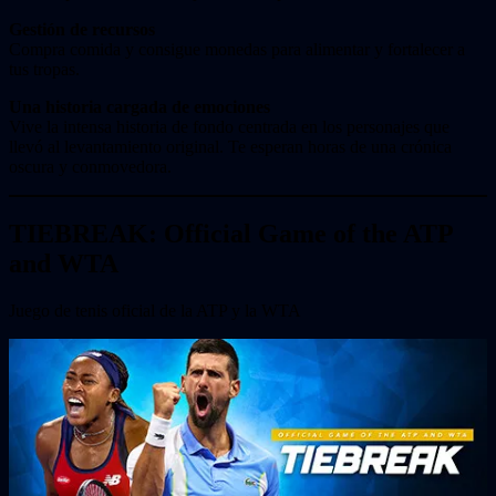
Gestión de recursos
Compra comida y consigue monedas para alimentar y fortalecer a
tus tropas.
Una historia cargada de emociones
Vive la intensa historia de fondo centrada en los personajes que
llevó al levantamiento original. Te esperan horas de una crónica
oscura y conmovedora.
TIEBREAK: Official Game of the ATP
and WTA
Juego de tenis oficial de la ATP y la WTA