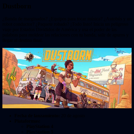
Dustborn
¿Banda de marginados? ¿Equipos para tocar música? ¿Autobús y un
robot conductor? ¿Paquete robado? ¡Todo listo! Inicia un peligroso
viaje por Estados Divididos de América y usa el poder de las
palabras para moldear las relaciones con tu banda, salir de apuros y
llegar al destino final.
Fecha de lanzamiento:
20 de agosto
Plataformas:
PlayStation 4
PlayStation 5