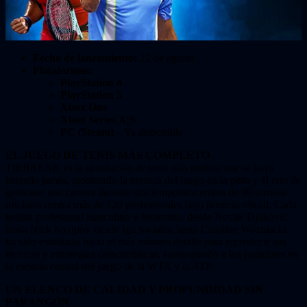
Fecha de lanzamiento:
22 de agosto
Plataformas:
PlayStation 4
PlayStation 5
Xbox One
Xbox Series X|S
PC (Steam)
– Ya disponible
EL JUEGO DE TENIS MÁS COMPLETO
TIEBREAK es la simulación de tenis más realista que se haya
lanzado jamás, mostrando la esencia del juego en la pista y el reto de
gestionar una carrera durante una temporada entera de 90 torneos
oficiales contra más de 120 profesionales bajo licencia oficial. Cada
tenista profesional masculino y femenino, desde Novak Djokovic
hasta Nick Kyrgios, desde Iga Swiatek hasta Caroline Wozniacki,
ha sido estudiado hasta el más mínimo detalle para reproducir sus
técnicas y estrategias características, sumergiendo a los jugadores en
la esencia central del juego de la WTA y la ATP.
UN ELENCO DE CALIDAD Y PROFUNDIDAD SIN
PARANGÓN