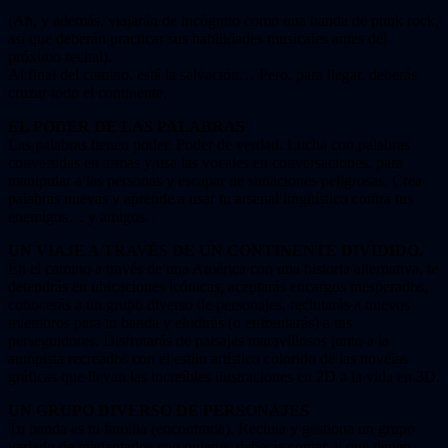
(Ah, y además, viajarán de incógnito como una banda de punk rock,
así que deberán practicar sus habilidades musicales antes del
próximo recital).
Al final del camino, está la salvación… Pero, para llegar, deberás
cruzar todo el continente.
EL PODER DE LAS PALABRAS
Las palabras tienen poder. Poder de verdad. Lucha con palabras
convertidas en armas y usa las vocales en conversaciones, para
manipular a las personas y escapar de situaciones peligrosas. Crea
palabras nuevas y aprende a usar tu arsenal lingüístico contra tus
enemigos… y amigos.
UN VIAJE A TRAVÉS DE UN CONTINENTE DIVIDIDO.
En el camino a través de una América con una historia alternativa, te
detendrás en ubicaciones icónicas, aceptarás encargos inesperados,
conocerás a un grupo diverso de personajes, reclutarás a nuevos
miembros para tu banda y eludirás (o enfrentarás) a tus
perseguidores. Disfrutarás de paisajes maravillosos junto a la
autopista recreados con el estilo artístico colorido de las novelas
gráficas que llevan las increíbles ilustraciones en 2D a la vida en 3D.
UN GRUPO DIVERSO DE PERSONAJES
Tu banda es tu familia (encontrada). Recluta y gestiona un grupo
variado de inadaptados con quienes deberás contar, y que tienen