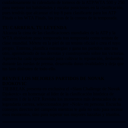
cuidadosamente tu calendario de torneos de la ATP/WTA 500 y 250
para mejorar tus habilidades y escalar posiciones en la clasificación,
pues tendrás que alcanzar el top 8 para clasificarte para los ATP
Finals o los WTA Finals, las joyas de la corona de la temporada.
TU CARRERA, TU LEYENDA
Alcanza la cima de las clasificaciones mundiales de la ATP y la
WTA abriéndote paso temporada tras temporada como tenista de
clase mundial. Métete en la piel de un tenista oficial o crea el tuyo
propio. Entrena, planifica estrategias y gana tus partidos uno tras
otro, aprendiendo de tus derrotas y construyendo sobre tus victorias.
Aprovecha cada oportunidad para cultivar tu reputación, deslumbra
durante las ruedas de prensa, desarrolla duras rivalidades y deja que
tus fans disfruten de todo ello.
REVIVE LOS MEJORES PARTIDOS DE NOVAK
DJOKOVIC
TIEBREAK presenta en exclusiva el «Slam Challenge de Novak
Djokovic» en homenaje al líder de la clasificación histórica de
números 1 de la ATP. Revisita los momentos más destacados de su
legendaria carrera, seleccionados por «Nole» en persona. Escucha
consejos directos del campeón mientras te guía no solo para recrear
esos momentos, sino para superar sus mayores hazañas y triunfos.