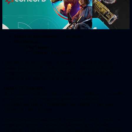
Fecha de lanzamiento:
23 de agosto
Plataformas:
PlayStation 5
PC (Steam / Epic Store)
Concord es un nuevo juego de disparos en primera persona y en
equipos para PS5 y PC. Selecciona con cuidado a tu lista de
Freegunners del equipo de la Northstar, un grupo de forajidos y
aventureros que trabajan como mercenarios.
ARMA TU EQUIPO
Desde místicos poderosos hasta pistoleros habilidosos y curanderos
provechosos, cada Freegunner aporta sus cualidades y
personalidades únicas y habilidades que satisfacen una gran
variedad de estilos de juego.
Crea tus propios escuadrones de Freegunners con el Creador de
equipo para aportar un arsenal de diferentes tipos de roles, o
concéntrate en tus personajes favoritos para dominar su forma de