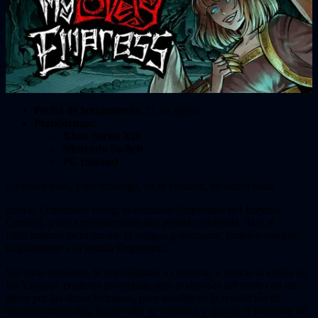
Fecha de lanzamiento:
21 de agosto
Plataformas:
Xbox Series X|S
Nintendo Switch
PC (Steam)
Lo tienes todo, y sin embargo, en tu corazón, no tienes nada.
Eres el Emperador Hong, el estimado Emperador del Imperio
Carmesí, y has experimentado una pérdida profunda. Tras el
fallecimiento de tu madre, la antigua gobernante, también perdiste
trágicamente a tu amada Emperatriz.
Sin otras opciones, te ves obligado a convocar y buscar la ayuda de
los Yaoguai, criaturas prohibidas pero poderosas del norte con un
gusto por las almas humanas, para asistirte en la resolución de
desafíos imperiales, hacer valer tu voluntad y apoyar el bienestar de