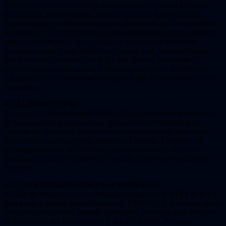
Compite con o contra estrellas inmortales como Novak Djokovic,
Iga Swiatek, Roger Federer, Maria Sharapova, Rafael Nadal o
Naomi Osaka, por decir solo algunos de los más de 120 campeones
del circuito. Cada uno de estos tenistas legendarios ataca y defiende
con su estilo de juego único. Imagina un torneo en el circuito
femenino contra Aryna Sabalenka, Coco Gauff, Jasmine Paolini,
Maria Sakkari, Caroline Garcia y Katie Boulter. Enfréntate a
estrellas como Jannik Sinner, Carlos Alcaraz, Daniil Medvedev,
Alexander Zverev, Stefanos Tsitsipas o Andy Murray en el circuito
masculino.
REALISMO TOTAL
El equipo de desarrollo de TIEBREAK ha llevado las animaciones
de los jugadores a nuevas cotas. Han recorrido el mundo para
capturar los auténticos movimientos característicos de los tenistas
para ofrecer una experiencia inmersiva y realista. Enfréntate al
inexpugnable resto de Djokovic, salta para devolver el potente
derechazo liftado de Nadal y ten cuidado con el revés cortado de
Federer.
EL CALENDARIO OFICIAL COMPLETO
No hay un desafío como los circuitos oficiales de la ATP y la WTA
para poner a prueba tus habilidades, y TIEBREAK te permite seguir
el calendario auténtico durante varios años. Apúntate para competir
en los torneos del Masters 1000 y del WTA 1000. Planifica