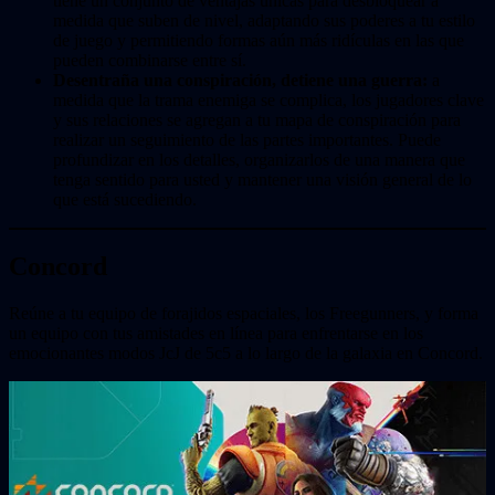
tiene un conjunto de ventajas únicas para desbloquear a
medida que suben de nivel, adaptando sus poderes a tu estilo
de juego y permitiendo formas aún más ridículas en las que
pueden combinarse entre sí.
Desentraña una conspiración, detiene una guerra:
a
medida que la trama enemiga se complica, los jugadores clave
y sus relaciones se agregan a tu mapa de conspiración para
realizar un seguimiento de las partes importantes. Puede
profundizar en los detalles, organizarlos de una manera que
tenga sentido para usted y mantener una visión general de lo
que está sucediendo.
Concord
Reúne a tu equipo de forajidos espaciales, los Freegunners, y forma
un equipo con tus amistades en línea para enfrentarse en los
emocionantes modos JcJ de 5c5 a lo largo de la galaxia en Concord.