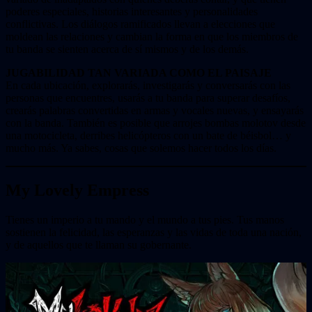
poderes especiales, historias interesantes y personalidades
conflictivas. Los diálogos ramificados llevan a elecciones que
moldean las relaciones y cambian la forma en que los miembros de
tu banda se sienten acerca de sí mismos y de los demás.
JUGABILIDAD TAN VARIADA COMO EL PAISAJE
En cada ubicación, explorarás, investigarás y conversarás con las
personas que encuentres, usarás a tu banda para superar desafíos,
crearás palabras convertidas en armas y vocales nuevas, y ensayarás
con la banda. También es posible que arrojes bombas molotov desde
una motocicleta, derribes helicópteros con un bate de béisbol… y
mucho más. Ya sabes, cosas que solemos hacer todos los días.
My Lovely Empress
Tienes un imperio a tu mando y el mundo a tus pies. Tus manos
sostienen la felicidad, las esperanzas y las vidas de toda una nación,
y de aquellos que te llaman su gobernante.