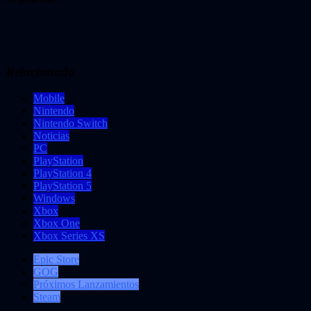
Relacionado
Mobile
Nintendo
Nintendo Switch
Noticias
PC
PlayStation
PlayStation 4
PlayStation 5
Windows
Xbox
Xbox One
Xbox Series XS
Epic Store
GOG
Próximos Lanzamientos
Steam