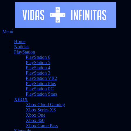
Saltar
Menú
Vidas Infinitas
al
Noticias sobre videojuegos
Home
contenido
Noticias
PlayStation
PlayStation 6
PlayStation 5
PlayStation 4
PlayStation 3
PlayStation VR2
PlayStation Plus
PlayStation PC
PlayStation Stars
XBOX
Xbox Cloud Gaming
Xbox Series XS
Xbox One
Xbox 360
Xbox Game Pass
Nintendo