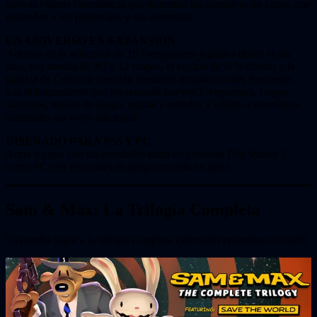
nuevas viñetas cinemáticas que muestran las narrativas en curso, que
expanden a los personajes y sus aventuras.
UN UNIVERSO EN EXPANSIÓN
Además de la selección de 16 Freegunners jugables desde el día
uno, seis modos de JcJ y 12 mapas, el equipo de la Northstar y la
galaxia de Concord crecerán mediante actualizaciones frecuentes
tras el lanzamiento que presentarán nuevos Freegunners, rasgos
variantes, modos de juego, mapas y mundos y viñetas cinemáticas
semanales sin costo adicional.
DISEÑADO PARA PS5 Y PC
Arma equipo con tus amistades tanto en consolas PlayStation 5
como PC con funciones de juego cruzado en línea.
Sam & Max: La Trilogía Completa
Ya puedes jugar a la trilogía completa (¡dieciséis episodios en total!)