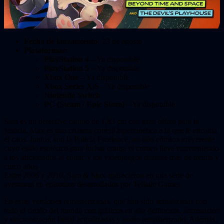
Fecha de lanzamiento:
23 de agosto
Plataformas:
PlayStation 4
– Ya disponible
PlayStation 5
– Ya disponible
Xbox One
– Ya disponible
Xbox Series X|S
– Ya disponible
Nintendo Switch
PC (Steam / Epic Store)
– Ya disponible
Sam es un detective canino de 1,83 cm con gran olfato para la
justicia. Max es una criatura conejil hipercinética a la que le encanta
el caos. Juntos, son la Policía Freelance, un dúo cómico irreverente
cuyo estilo esotérico para luchar contra el crimen lleva entreteniendo
a los aficionados al cómic y los videojuegos durante más de treinta y
cinco años
Entre 2006 y 2010, Sam & Max aparecieron en una serie de
aventuras en episodios desarrollados por Telltale Games.
En estas versiones remasterizadas, que han sido actualizadas con
todo el cariño del mundo con gráficos en alta definición, iluminación
y sincronización labial actualizadas y audio remasterizado. Además,