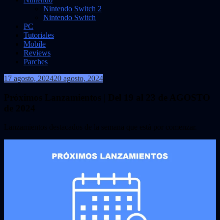
Nintendo Switch 2
Nintendo Switch
PC
Tutoriales
Mobile
Reviews
Parches
17 agosto, 2024
20 agosto, 2024
VidasInfinitas
Próximos Lanzamientos | Del 19 al 23 de AGOSTO
de 2024
Lanzamientos destacados de la semana que está por comenzar.