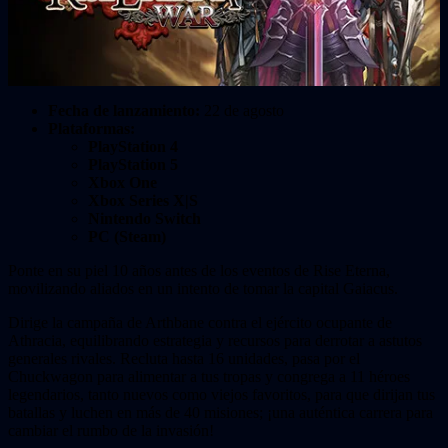
Fecha de lanzamiento:
22 de agosto
Plataformas:
PlayStation 4
PlayStation 5
Xbox One
Xbox Series X|S
Nintendo Switch
PC (Steam)
Ponte en su piel 10 años antes de los eventos de Rise Eterna,
movilizando aliados en un intento de tomar la capital Gaiacus.
Dirige la campaña de Arthbane contra el ejército ocupante de
Athracia, equilibrando estrategia y recursos para derrotar a astutos
generales rivales. Recluta hasta 16 unidades, pasa por el
Chuckwagon para alimentar a tus tropas y congrega a 11 héroes
legendarios, tanto nuevos como viejos favoritos, para que dirijan tus
batallas y luchen en más de 40 misiones; ¡una auténtica carrera para
cambiar el rumbo de la invasión!