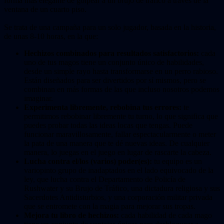
forma más elegante de golpear a un brujo de tráfico a través de la
ventana de un cuarto piso.
Se trata de una campaña para un solo jugador, basada en la historia,
de unas 8-10 horas, en la que:
Hechizos combinados para resultados satisfactorios:
cada
uno de tus magos tiene un conjunto único de habilidades,
desde un simple rayo hasta transformarse en un perro rabioso.
Están diseñados para ser divertidos por sí mismos, pero se
combinan en más formas de las que incluso nosotros podemos
imaginar.
Experimenta libremente, rebobina tus errores:
te
permitimos rebobinar libremente tu turno, lo que significa que
puedes probar todas las ideas locas que tengas. Puede
funcionar maravillosamente, fallar espectacularmente o meter
la pata de una manera que te dé nuevas ideas. De cualquier
manera, lo juegas en el juego en lugar de rascarte la cabeza.
Lucha contra el/los (varios) poder(es):
tu equipo es un
variopinto grupo de inadaptados en el lado equivocado de la
ley, que lucha contra el Departamento de Policía de
Rushwater y su Brujo de Tráfico, una dictadura religiosa y sus
Sacerdotes Antidisturbios, y una corporación militar privada
que se entromete con la magia para mejorar sus tropas.
Mejora tu libro de hechizos:
cada habilidad de cada mago