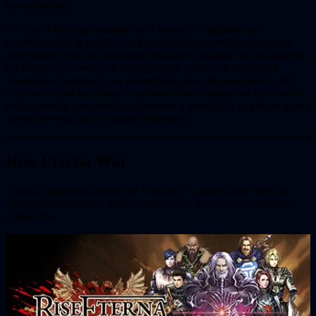
tus ciudadanos.
No eres el único gobernante en el mundo, y equilibrar las
necesidades de tu pueblo con los negocios que realizas con otros
gobernantes será una necesidad difícil en el camino del crecimiento
del Imperio Carmesí. Sin embargo, una vez que tu tierra haya
alcanzado el apogeo de su prosperidad, se te da una opción: vivir
con todo lo que has creado o ordenar a los Yaoguai que provoquen
una calamidad para devorar tu imperio y sacrificar a tu pueblo en un
intento de resucitar a tu amada emperatriz.
Rise Eterna War
Narra la sangrienta historia de Arthbane, el general que lideró la
última resistencia para recuperar su patria, Ars Rare, de invasores
extranjeros.