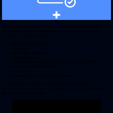
Descubre los lanzamientos más importantes que llegarán a
PC
,
PlayStation
,
Xbox
y
Nintendo
durante la semana del lunes 19 al
viernes 23 de agosto de 2024.
Black Myth: Wukong
Dustborn
My Lovely Empress
Rise Eterna War
TIEBREAK: Official Game of the ATP and WTA
Tactical Breach Wizards
Concord
Sam & Max: La Trilogía Completa
A continuación, encontrarán las fechas de lanzamiento y las
plataformas en las que estarán disponibles, junto con información
adicional sobre cada juego.