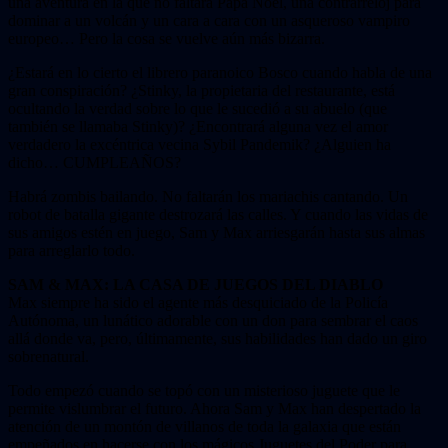
una aventura en la que no faltará Papá Noel, una contrarreloj para
dominar a un volcán y un cara a cara con un asqueroso vampiro
europeo… Pero la cosa se vuelve aún más bizarra.
¿Estará en lo cierto el librero paranoico Bosco cuando habla de una
gran conspiración? ¿Stinky, la propietaria del restaurante, está
ocultando la verdad sobre lo que le sucedió a su abuelo (que
también se llamaba Stinky)? ¿Encontrará alguna vez el amor
verdadero la excéntrica vecina Sybil Pandemik? ¿Alguien ha
dicho… CUMPLEAÑOS?
Habrá zombis bailando. No faltarán los mariachis cantando. Un
robot de batalla gigante destrozará las calles. Y cuando las vidas de
sus amigos estén en juego, Sam y Max arriesgarán hasta sus almas
para arreglarlo todo.
SAM & MAX: LA CASA DE JUEGOS DEL DIABLO
Max siempre ha sido el agente más desquiciado de la Policía
Autónoma, un lunático adorable con un don para sembrar el caos
allá donde va, pero, últimamente, sus habilidades han dado un giro
sobrenatural.
Todo empezó cuando se topó con un misterioso juguete que le
permite vislumbrar el futuro. Ahora Sam y Max han despertado la
atención de un montón de villanos de toda la galaxia que están
empeñados en hacerse con los mágicos Juguetes del Poder para