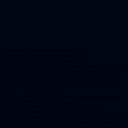
Explora un mundo lleno de maravillas
«Un mundo sin igual donde el asombro es real,
Y donde al andar, sorpresas vas a revelar».
¡Adéntrate en un reino impresionante donde abundan las maravillas
y los hallazgos relacionados con la mitología china!
Como el Destinado, tendrás que abrirte paso por paisajes únicos y
asombrosos inspirados en la novela clásica de Viaje al Oeste, para
vivir una aventura épica reimaginada.
Desafía a enemigos poderosos, tanto antiguos como modernos
«Un mono heroico, fama y poder ganará,
Más de un adversario derrotarlo querrá».
Una de las características más llamativas de Viaje al Oeste es su muy
variada lista de adversarios, cada uno con fortalezas únicas.
Como el Destinado, te toparás con rivales poderosos y enemigos
imponentes a lo largo de tu travesía. Enfréntate a ellos sin temor,