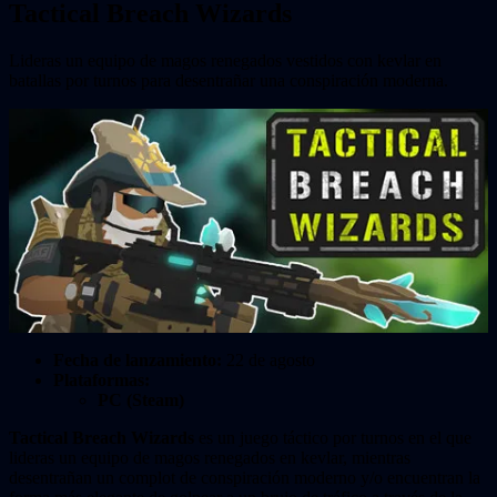
Tactical Breach Wizards
Lideras un equipo de magos renegados vestidos con kevlar en
batallas por turnos para desentrañar una conspiración moderna.
Fecha de lanzamiento:
22 de agosto
Plataformas:
PC (Steam)
Tactical Breach Wizards
es un juego táctico por turnos en el que
lideras un equipo de magos renegados en kevlar, mientras
desentrañan un complot de conspiración moderno y/o encuentran la