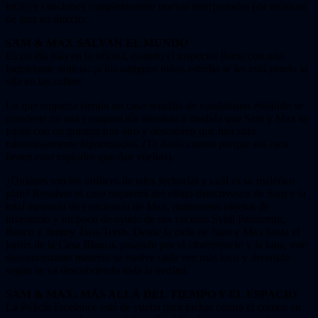
incluye canciones completamente nuevas interpretadas por músicos
de jazz en directo.
SAM & MAX SALVAN EL MUNDO
Es un día más en la oficina, cuando el inspector llama con una
inquietante noticia: ¡a los antiguos niños-estrella se les está yendo la
olla en las calles!
Lo que empieza siendo un caso sencillo de vandalismo estúpido se
convierte en una conspiración absoluta a medida que Sam y Max se
topan con un granuja tras otro y descubren que han sido
misteriosamente hipnotizados. (Te darás cuenta porque sus ojos
tienen esas espirales que dan vueltas).
¿Quiénes son los artífices de tales fechorías y cuál es su maléfico
plan? Resolver el caso requerirá del olfato detectivesco de Sam y la
total ausencia de conciencia de Max, numerosos objetos de
inventario y un poco de ayuda de sus vecinos Sybil Pandemik,
Bosco y Jimmy Two-Teeth. Desde la calle de Sam y Max hasta el
jardín de la Casa Blanca, pasando por el ciberespacio y la luna, este
desconcertante misterio se vuelve cada vez más loco y divertido
según se va descubriendo toda la verdad.
SAM & MAX: MÁS ALLÁ DEL TIEMPO Y EL ESPACIO
La Policía Freelance está de vuelta para luchar contra el crimen en