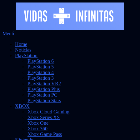
Saltar
Menú
Vidas Infinitas
al
Noticias sobre videojuegos
Home
contenido
Noticias
PlayStation
PlayStation 6
PlayStation 5
PlayStation 4
PlayStation 3
PlayStation VR2
PlayStation Plus
PlayStation PC
PlayStation Stars
XBOX
Xbox Cloud Gaming
Xbox Series XS
Xbox One
Xbox 360
Xbox Game Pass
Nintendo