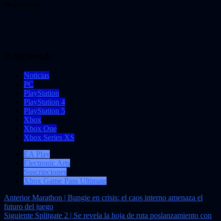
Me gusta esto:
Relacionado
Noticias
PC
PlayStation
PlayStation 4
PlayStation 5
Xbox
Xbox One
Xbox Series XS
EA Play
Electronic Arts
Suscripciones
Xbox Game Pass Ultimate
Navegación
Anterior
Marathon | Bungie en crisis: el caos interno amenaza el
futuro del juego
de
Siguiente
Splitgate 2 | Se revela la hoja de ruta poslanzamiento con