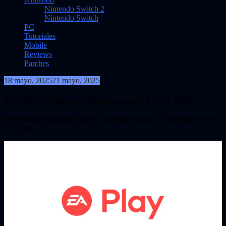
Nintendo Switch 2
Nintendo Switch
PC
Tutoriales
Mobile
Reviews
Parches
18 mayo, 2025
21 mayo, 2025
VidasInfinitas
EA Play | Juegos y Recompensas | Mayo 2025
Mayo sigue sumando nuevo contenido para los suscriptores de
EA Play.