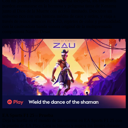
Con tus poderes cósmicos y tu valentía inexperta, los miembros
pueden aventurarse en la hermosa y peligrosa tierra de Kenzera
junto al Dios de la Muerte con acceso ilimitado. Descubre un
universo rico con una historia inédita de caos y orden, y viaja a
través de reinos místicos en 2.5D, repletos de color y profundidad,
con la cautivadora banda sonora original de la multipremiada
compositora Nainita Desai.
EA Sports F1 25 – Prueba
Deja tu huella en el mundo de las carreras en EA Sports F1 25 con
la prueba de EA Play. Crea tu historia y supera los límites durante