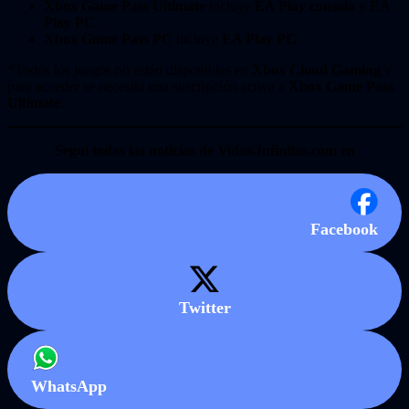
Xbox Game Pass Ultimate
incluye
EA Play consola
y
EA
Play PC
.
Xbox Game Pass PC
incluye
EA Play PC
.
*Todos los juegos no están disponibles en
Xbox Cloud Gaming
y
para acceder se necesita una suscripción activa a
Xbox Game Pass
Ultimate
.
Seguí todas las noticias de Vidas-Infinitas.com en
Facebook
Twitter
WhatsApp