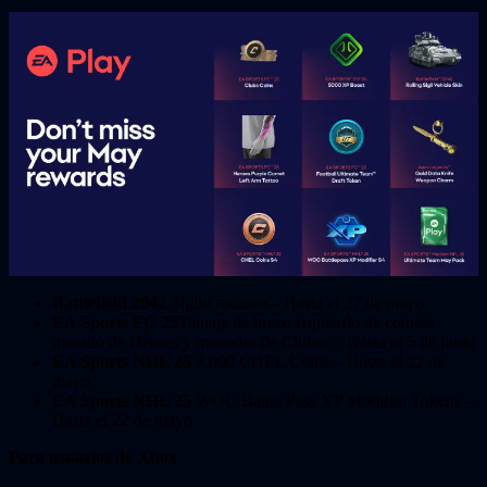
Battlefield 2042
Sigilo rodante – Hasta el 27 de mayo
EA Sports FC 25
Tatuaje de brazo izquierdo de cometa
morado de Héroes y monedas de Clubes – Hasta el 5 de junio
EA Sports NHL 25
3.000 CHEL Coins – Hasta el 22 de
mayo
EA Sports NHL 25
WOC Battle Pass XP Modifier Tokens –
Hasta el 22 de mayo
Para usuarios de Xbox