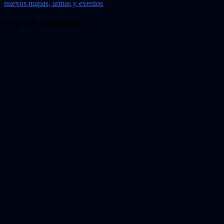
entradas
nuevos mapas, armas y eventos
Deja un comentario