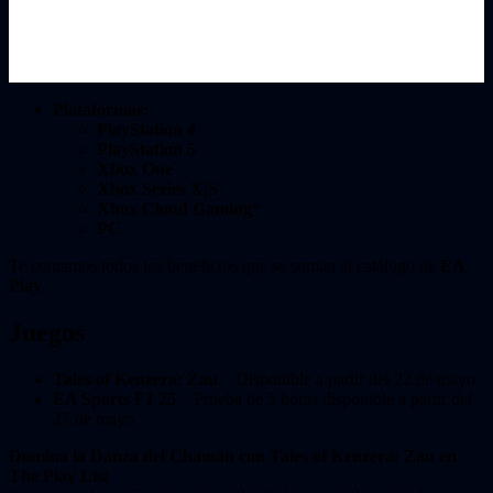
Plataformas:
PlayStation 4
PlayStation 5
Xbox One
Xbox Series X|S
Xbox Cloud Gaming
*
PC
Te contamos todos los beneficios que se suman al catálogo de
EA
Play
.
Juegos
Tales of Kenzera: Zau
– Disponible a partir del 22 de mayo
EA Sports F1 25
– Prueba de 5 horas disponible a partir del
27 de mayo
Domina la Danza del Chamán con Tales of Kenzera: Zau en
The Play List