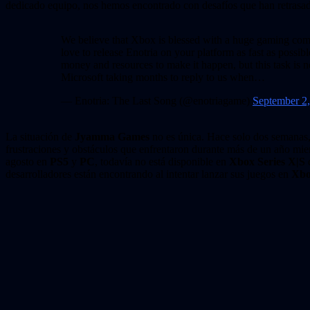
dedicado equipo, nos hemos encontrado con desafíos que han retrasad
We believe that Xbox is blessed with a huge gaming c
love to release Enotria on your platform as fast as possibl
money and resources to make it happen, but this task is n
Microsoft taking months to reply to us when…
— Enotria: The Last Song (@enotriagame)
September 2
La situación de
Jyamma Games
no es única. Hace solo dos semanas,
frustraciones y obstáculos que enfrentaron durante más de un año mient
agosto en
PS5
y
PC
, todavía no está disponible en
Xbox Series X|S
d
desarrolladores están encontrando al intentar lanzar sus juegos en
Xb