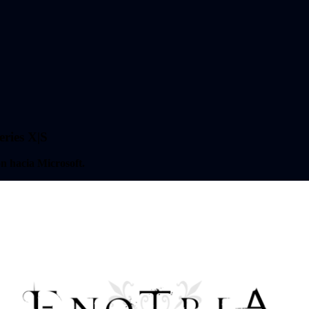
eries X|S
n hacia Microsoft.