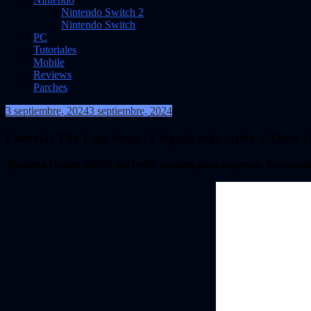
Nintendo Switch 2
Nintendo Switch
PC
Tutoriales
Mobile
Reviews
Parches
3 septiembre, 2024
3 septiembre, 2024
VidasInfinitas
Enotria: The Last Song | Llegará más tarde a Xbox S
Jyamma Games utilizó sus redes sociales para expresar frustració