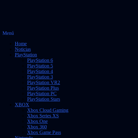
Saltar
Menú
al
Noticias sobre videojuegos
Vidas Infinitas
Home
contenido
Noticias
PlayStation
PlayStation 6
PlayStation 5
PlayStation 4
PlayStation 3
PlayStation VR2
PlayStation Plus
PlayStation PC
PlayStation Stars
XBOX
Xbox Cloud Gaming
Xbox Series XS
Xbox One
Xbox 360
Xbox Game Pass
Nintendo