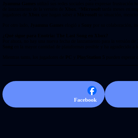
Jyamma Games
utilizó sus redes sociales para expresar frustración 
de lanzamiento de la versión de
Xbox
. “
Microsoft
tarda meses en res
jugadores de
Xbox
que hagan saber a
Microsoft
su situación, mencio
Por otro lado,
Jyamma Games
elogió a
Sony
por su colaboración, i
¿Qué sigue para Enotria: The Last Song en Xbox?
Por ahora, no hay una nueva fecha de lanzamiento para la versión de
Song
en la mayor cantidad de plataformas posible y ha agradecido a 
Mientras tanto, los jugadores de
PC
y
PlayStation 5
pueden esperar di
Facebook