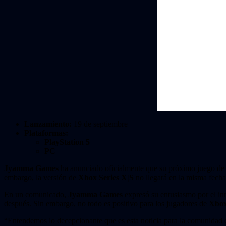
Lanzamiento:
19 de septiembre
Plataformas:
PlayStation 5
PC
Jyamma Games
ha anunciado oficialmente que su próximo juego de
embargo, la versión de
Xbox Series X|S
no llegará en la misma fecha,
En un comunicado,
Jyamma Games
expresó su entusiasmo por el in
después. Sin embargo, no todo es positivo para los jugadores de
Xbo
“Entendemos lo decepcionante que es esta noticia para la comunidad