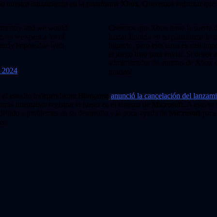
o nuestro lanzamiento en la plataforma
Xbox
. Queremos enfatizar que 
ommunity and we would
Creemos que Xbox tiene la suerte 
e, as we spent a lot of
lanzar Enotria en su plataforma lo
early impossible with
lograrlo, pero esta tarea es casi i
el juego listo para enviar. Si desea
administrador de cuentas de Xbox d
, 2024
gracias!
 el estudio independiente
Blingame
anunció la cancelación del lanzam
ras intentaban registrar el juego en el sistema de
Microsoft
. A esto se
ebido a problemas en su desarrollo y la poca ayuda de
Microsoft
para
ox
.