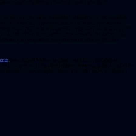
esta no es una decisión que hayamos tomado a la ligera”.
de contar con una enorme comunidad de jugadores y nos encantaría
 más rápido posible, ya que gastamos mucho dinero y recursos para
mposible ya que Microsoft tarda meses en respondernos cuando tenemos
 ayudar, infórmele a Xbox sobre nuestra situación. Si tuviéramos un
edicado que nos ayudara, este problema no existiría. ¡Muchas
iento
de su título
HAAK
en la plataforma
Xbox
, detallando las
 suma que el exitoso juego
Black Myth: Wukong
, publicado el 19 de
 solucionarlo. Estos ejemplos subrayan las dificultades que algunos