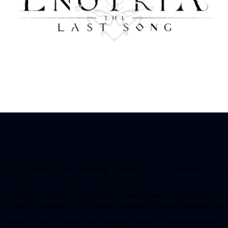
 acción,
Enotria: The Last Song
, se lanzará el 19 de septiembre de 2
 ya que ha sido retrasada de forma indefinida.
minente lanzamiento del juego en
PC
y
PlayStation 5
, y destacó que t
x
, ya que la empresa se vio obligada a anunciar el retraso indefinido de 
 de
Xbox
”, señaló el equipo de
Jyamma Games
. “Lamentablemente, a p