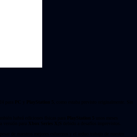
024 para
PC
y
PlayStation 5
, como estaba previsto originalmente. Sin
ambién habrá ediciones físicas para
PlayStation 5
unos meses
la versión para
Xbox Series X|S
debido a desafíos imprevistos.
esar de nuestros mejores esfuerzos y el arduo trabajo de nuestro