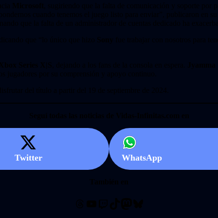
hacia
Microsoft
, sugiriendo que la falta de comunicación y soporte por p
pondernos cuando tenemos el juego listo para enviar”, publicaron en su
nando que la falta de un administrador de cuentas dedicado ha exacerb
ndicando que “lo único que hizo
Sony
fue trabajar con nosotros para ten
Xbox Series X|S
, dejando a los fans de la consola en espera.
Jyamma 
los jugadores por su comprensión y apoyo continuo.
sfrutar del título a partir del 19 de septiembre de 2024.
Seguí todas las noticias de Vidas-Infinitas.com en
Twitter
WhatsApp
También en
Threads
YouTube
Twitch
TikTok
Mastodon
Bluesky