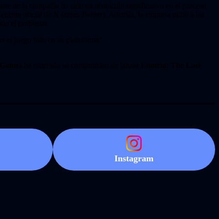
arte de la compañía ha sido un obstáculo significativo en el proceso
 cuenta oficial de
X
(antes
Twitter
). Además, la empresa pidió a los
ado el problema.
er el juego listo en su plataforma”.
Games
ha reiterado su compromiso de lanzar
Enotria: The Last
Instagram