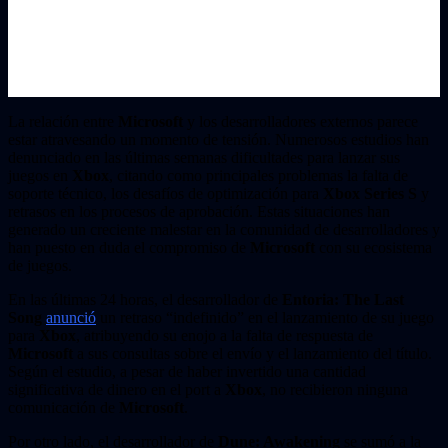
La relación entre
Microsoft
y los desarrolladores externos parece
estar atravesando un momento de tensión. Numerosos estudios han
denunciado en las últimas semanas dificultades para lanzar sus
juegos en
Xbox
, citando como principales problemas la falta de
soporte técnico, los desafíos de optimización para
Xbox Series S
y
retrasos en los procesos de aprobación. Estas situaciones han
generado un creciente malestar en la comunidad de desarrolladores y
han puesto en duda el compromiso de
Microsoft
con su ecosistema
de juegos.
En las últimas 24 horas, el desarrollador de
Entoria: The Last
Song
anunció
un retraso “indefinido” en el lanzamiento de su juego
para
Xbox
, atribuyendo su enojo a la falta de respuesta de
Microsoft
a sus consultas sobre el envío y el lanzamiento del título.
Según el estudio, a pesar de haber invertido una cantidad
significativa de dinero en el port a
Xbox
, no recibieron ninguna
comunicación de
Microsoft
.
Por otro lado, el desarrollador de
Dune: Awakening
se sumó a la