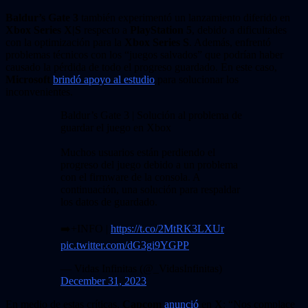
Baldur’s Gate 3
también experimentó un lanzamiento diferido en
Xbox Series X|S
respecto a
PlayStation 5
, debido a dificultades
con la optimización para la
Xbox Series S
. Además, enfrentó
problemas técnicos con los “juegos salvados” que podrían haber
causado la pérdida de todo el progreso guardado. En este caso,
Microsoft
brindó apoyo al estudio
para solucionar los
inconvenientes.
Baldur’s Gate 3 | Solución al problema de
guardar el juego en Xbox
Muchos usuarios están perdiendo el
progreso del juego debido a un problema
con el firmware de la consola. A
continuación, una solución para respaldar
los datos de guardado.
➡️+INFO |
https://t.co/2MtRK3LXUr
pic.twitter.com/dG3gi9YGPP
— Vidas Infinitas (@_VidasInfinitas)
December 31, 2023
En medio de estas críticas,
Capcom
anunció
en
X
: “Nos complace