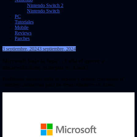
Nintendo Switch 2
Nintendo Switch
PC
Tutoriales
Mobile
Reviews
Parches
3 septiembre, 2024
3 septiembre, 2024
VidasInfinitas
Microsoft bajo la lupa: ¿Falla el apoyo a
desarrolladores externos en Xbox?
Problemas técnicos, falta de soporte y críticas crecientes: el
complejo panorama para los desarrolladores en Xbox.