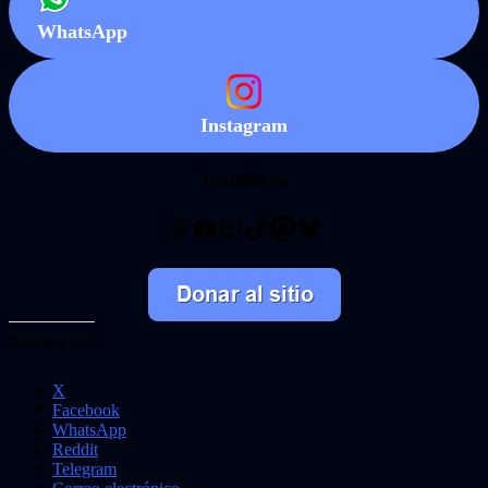
WhatsApp
Instagram
También en
Threads
YouTube
Twitch
TikTok
Mastodon
Bluesky
Comparte esto:
X
Facebook
WhatsApp
Reddit
Telegram