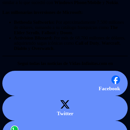
similar a lo que sucedió con
Windows Phone/Mobile
y
Nokia
.
Las millonarias inversiones de Microsoft:
Bethesda Softworks:
Por aproximadamente 7.500 millones
de dólares, sumando a su catálogo franquicias como
The
Elder Scrolls
,
Fallout
y
Doom
.
Activision Blizzard:
Por más de 68.700 millones de dólares,
adquiriendo sagas icónicas como
Call of Duty
,
Warcraft
,
Diablo
y
Overwatch
.
Seguí todas las noticias de Vidas-Infinitas.com en
Facebook
Twitter