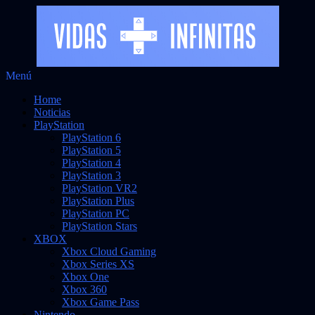
Saltar
Menú
Vidas Infinitas
al
Noticias sobre videojuegos
Home
contenido
Noticias
PlayStation
PlayStation 6
PlayStation 5
PlayStation 4
PlayStation 3
PlayStation VR2
PlayStation Plus
PlayStation PC
PlayStation Stars
XBOX
Xbox Cloud Gaming
Xbox Series XS
Xbox One
Xbox 360
Xbox Game Pass
Nintendo