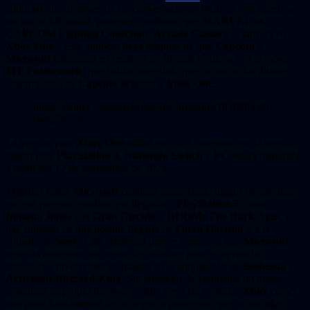
anunciar que, después de las conversaciones técnicas con nuestros
socios de Microsoft, podemos confirmar que
MARVEL vs.
CAPCOM Fighting Collection: Arcade Classics
se lanzará en
Xbox One
”. Este anuncio llega después de que
Capcom
y
Microsoft
trabajaran en resolver problemas técnicos con el motor
MT Framework
, que habían impedido que varios de los últimos
lanzamientos de
Capcom
llegaran a
Xbox One
.
https://twitter.com/marvelvscapcom/status/1830984496
046276779
La versión para
Xbox One
saldrá en 2025, mientras que la versión
digital para
PlayStation 4
,
Nintendo Switch
y
PC
estará disponible
a partir del 12 de septiembre de 2024.
Mientras tanto,
Microsoft
continúa anunciando juegos desarrollados
por sus propios estudios que llegarán a
PlayStation 5
, como
Indiana Jones y el Gran Círculo
y
DOOM: The Dark Ages
, y
hay rumores de una posible llegada de
Forza Horizon 5
a la
consola de
Sony
. Esta estrategia parece lógica, ya que
Microsoft
necesita aumentar sus ventas de software para recuperar las
millonarias inversiones realizadas en la adquisición de
Bethesda
y
Activision-Blizzard-King
. Sin embargo, la compañía no puede
descuidar su propio hardware; debe ver a las consolas
Xbox
como
una parte fundamental de su negocio para evitar que ocurra algo