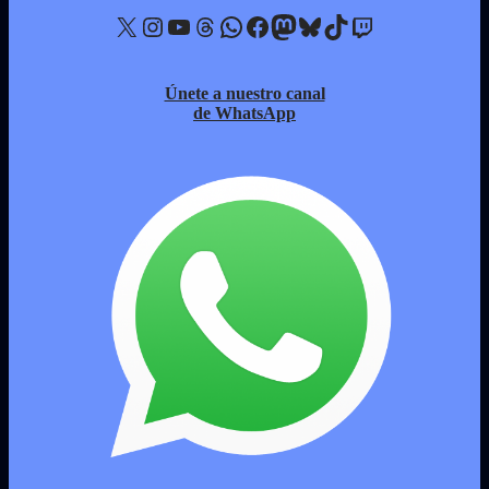
X
Instagram
YouTube
Threads
WhatsApp
Facebook
Mastodon
Bluesky
TikTok
Twitch
Únete a nuestro canal
de WhatsApp