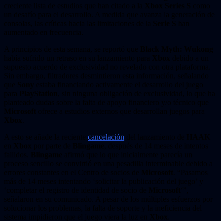
creciente lista de estudios que han citado a la
Xbox Series S
como
un desafío para el desarrollo. A medida que avanza la generación de
consolas, las críticas hacia las limitaciones de la
Serie S
han
aumentado en frecuencia.
A principios de esta semana, se reportó que
Black Myth: Wukong
había sufrido un retraso en su lanzamiento para
Xbox
debido a un
supuesto acuerdo de exclusividad no revelado con otra plataforma.
Sin embargo, filtradores desmintieron esta información, señalando
que
Sony
estaba financiando activamente el desarrollo del juego
para
PlayStation
, sin ninguna obligación de exclusividad, lo que ha
planteado dudas sobre la falta de apoyo financiero y/o técnico que
Microsoft
ofrece a estudios externos que desarrollan juegos para
Xbox
.
A esto se añade la reciente
cancelación
del lanzamiento de
HAAK
en
Xbox
por parte de
Blingame
, después de 14 meses de intentos
fallidos.
Blingame
afirmó que lo que inicialmente parecía un
proceso sencillo se convirtió en una pesadilla interminable debido a
errores constantes en el Centro de socios de
Microsoft
. “Pasamos
más de 14 meses intentando ‘solicitar la publicación del juego’ y
‘completar el registro de identidad de socio de
Microsoft
‘”,
señalaron en su comunicado. A pesar de los múltiples esfuerzos por
solucionar los problemas, la falta de soporte y la ineficiencia del
sistema impidieron que el juego viera la luz en
Xbox
.