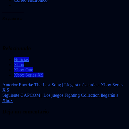
Correo electrónico
Me gusta esto:
Relacionado
Noticias
Xbox
Xbox One
Xbox Series XS
Navegación
Anterior
Enotria: The Last Song | Llegará más tarde a Xbox Series
X|S
de
Siguiente
CAPCOM | Los juegos Fighting Collection llegarán a
entradas
Xbox
Deja un comentario