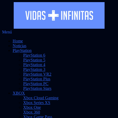
Saltar
Menú
Vidas Infinitas
al
Noticias sobre videojuegos
Home
contenido
Noticias
PlayStation
PlayStation 6
PlayStation 5
PlayStation 4
PlayStation 3
PlayStation VR2
PlayStation Plus
PlayStation PC
PlayStation Stars
XBOX
Xbox Cloud Gaming
Xbox Series XS
Xbox One
Xbox 360
Xbox Game Pass