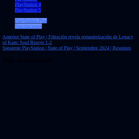
PlayStation 4
PlayStation 5
PlayStation Plus
Suscripciones
Navegación
Anterior
State of Play | Filtración revela remasterización de Legacy
of Kain: Soul Reaver 1-2
de
Siguiente
PlayStation | State of Play | Septiembre 2024 | Resumen
entradas
Deja un comentario