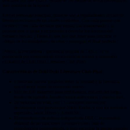
descubrir por qué DDLC es uno de los juegos de terror psicológicos
más queridos de la época!
Eres el personaje principal, quien se une a regañadientes al club de
literatura en busca de un interés romántico. Con cada poema que
escribes y con cada decisión que tomas, irás enamorando a la
persona que te gusta y empezarán a desvelar los horrores del
romance escolar. ¿Tienes lo que hay que tener para descifrar el
código de los simuladores de citas y conseguir el final perfecto?
¡Ahora, la rompedora experiencia original de DDLC se ve
potenciada por montones de características nuevas y contenido
exclusivo de Doki Doki Literature Club Plus!
Características de Doki Doki Literature Club Plus!:
6 historias nuevas paralelas sobre la amistad y la literatura,
que ofrecen horas de contenido nuevo.
Más de 100 imágenes para desbloquear, con arte del juego,
fondos de pantalla, bocetos nunca antes vistos y mucho más.
26 melodías en total, con 13 canciones nuevas por
desbloquear compuestas por Nikki Kaelar, y con los invitados
especiales Jason Hayes y Azuria Sky.
El reproductor de música integrado de DDLC te permitirá
disfrutar de tus canciones favoritas en una lista de
reproducción personalizada, o bien escuchar la misma canción