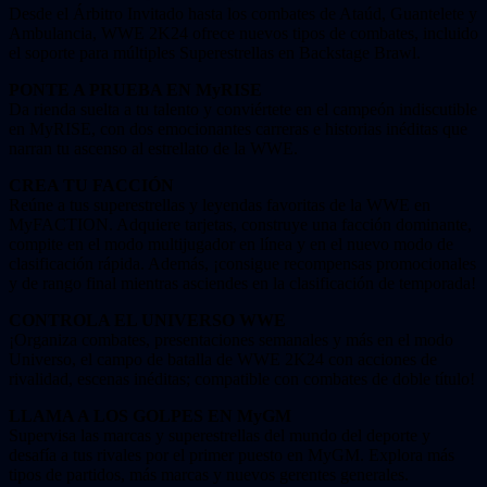
Desde el Árbitro Invitado hasta los combates de Ataúd, Guantelete y
Ambulancia, WWE 2K24 ofrece nuevos tipos de combates, incluido
el soporte para múltiples Superestrellas en Backstage Brawl.
PONTE A PRUEBA EN MyRISE
Da rienda suelta a tu talento y conviértete en el campeón indiscutible
en MyRISE, con dos emocionantes carreras e historias inéditas que
narran tu ascenso al estrellato de la WWE.
CREA TU FACCIÓN
Reúne a tus superestrellas y leyendas favoritas de la WWE en
MyFACTION. Adquiere tarjetas, construye una facción dominante,
compite en el modo multijugador en línea y en el nuevo modo de
clasificación rápida. Además, ¡consigue recompensas promocionales
y de rango final mientras asciendes en la clasificación de temporada!
CONTROLA EL UNIVERSO WWE
¡Organiza combates, presentaciones semanales y más en el modo
Universo, el campo de batalla de WWE 2K24 con acciones de
rivalidad, escenas inéditas; compatible con combates de doble título!
LLAMA A LOS GOLPES EN MyGM
Supervisa las marcas y superestrellas del mundo del deporte y
desafía a tus rivales por el primer puesto en MyGM. Explora más
tipos de partidos, más marcas y nuevos gerentes generales.