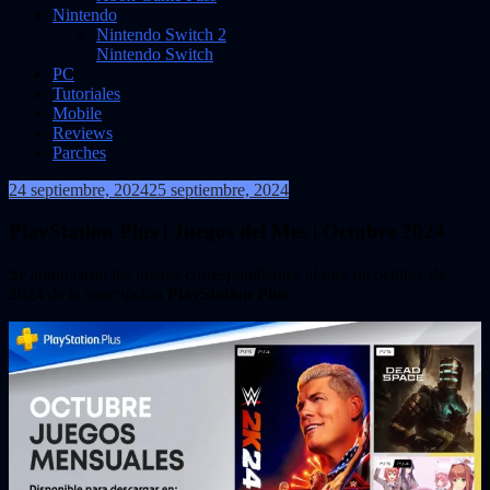
Nintendo
Nintendo Switch 2
Nintendo Switch
PC
Tutoriales
Mobile
Reviews
Parches
24 septiembre, 2024
25 septiembre, 2024
VidasInfinitas
PlayStation Plus | Juegos del Mes | Octubre 2024
Se anunciaron los juegos correspondientes al mes de octubre de
2024 de la suscripción
PlayStation Plus
.