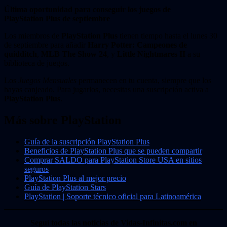
Última oportunidad para conseguir los juegos de
PlayStation Plus de septiembre
Los miembros de
PlayStation Plus
tienen tiempo hasta el lunes 30
de septiembre para añadir
Harry Potter: Campeones de
quidditch
,
MLB The Show 24
, y
Little Nightmares II
a su
biblioteca de juegos.
Los
Juegos Mensuales
permanecen en tu cuenta, siempre que los
hayas canjeado. Para jugarlos, necesitas una suscripción activa a
PlayStation Plus
.
Más sobre PlayStation
Guía de la suscripción PlayStation Plus
Beneficios de PlayStation Plus que se pueden compartir
Comprar SALDO para PlayStation Store USA en sitios
seguros
PlayStation Plus al mejor precio
Guía de PlayStation Stars
PlayStation | Soporte técnico oficial para Latinoamérica
Seguí todas las noticias de Vidas-Infinitas.com en