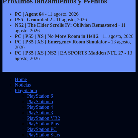
Próximos lanzamientos y eventos
PC | Agent 64
- 11 agosto, 2026
PS5 | Grounded 2
- 11 agosto, 2026
NS2 | The Elder Scrolls IV: Oblivion Remastered
- 11
agosto, 2026
PC | PS5 | XS | No More Room in Hell 2
- 11 agosto, 2026
PC | PS5 | XS | Emergency Room Simulator
- 13 agosto,
2026
PC | PS5 | XS | NS2 | EA SPORTS Madden NFL 27
- 13
agosto, 2026
Home
Noticias
PlayStation
PlayStation 6
PlayStation 5
PlayStation 4
PlayStation 3
PlayStation VR2
PlayStation Plus
PlayStation PC
PlayStation Stars