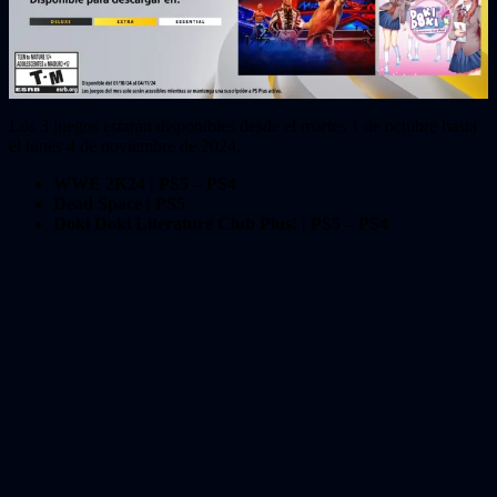
Los 3 juegos estarán disponibles desde el martes 1 de octubre hasta
el lunes 4 de noviembre de 2024.
WWE 2K24 | PS5 – PS4
Dead Space | PS5
Doki Doki Literature Club Plus! |
PS5 – PS4