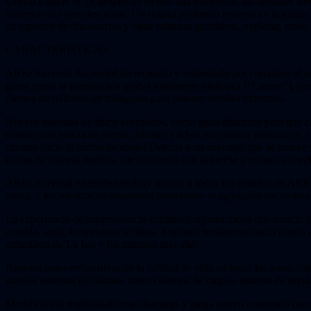
Unreal Engine 5! Te despiertas en una isla misteriosa, tus sentidos abr
lamiendo tus pies descalzos. Un rugido profundo resuena en la jungla br
de especies de dinosaurios y otras criaturas primitivas, explorar, crea
CARACTERÍSTICAS
ARK: Survival Ascended ha recreado y rediseñado por completo el arte
gama como la iluminación global totalmente dinámica (“Lumen”), para q
cientos de millones de triángulos para obtener detalles extremos.
Nuevos sistemas de física avanzados, como agua dinámica para que cada
donde cada brizna de hierba, arbusto y árbol reacciona a personajes, ex
camino hacia la hierba de abajo! Detecta a un enemigo que se mueve s
piezas de manera realista, interactuando con la hierba y el agua a med
ARK: Survival Ascended incluye acceso a todos los mundos de ARK, i
ahora, y los mundos de expansión posteriores se agregarán sin costo a
La experiencia de supervivencia definitiva regresa mejor que nunca: d
comida, agua, temperatura y clima. Expande lentamente hacia afuera a 
naturaleza de La Isla y los mundos más allá.
Renovaciones exhaustivas de la calidad de vida en todas las áreas: int
nuevos sistemas de cámara, nuevo sistema de mapas, sistema de segui
Modificación multiplataforma: descarga y juega nuevo contenido pers