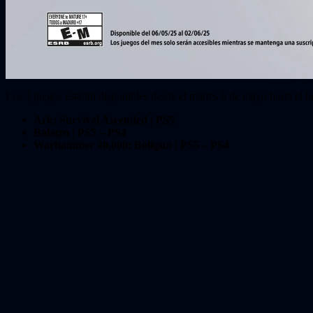
Los 3 juegos estarán disponibles desde el martes 6 de mayo hasta el l
Ark: Survival Ascended | PS5
Balatro | PS5 – PS4
Warhammer 40,000: Boltgun |
PS5 – PS4