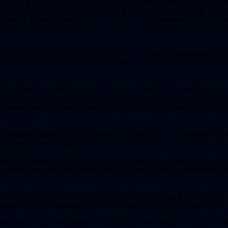
umados por la cegadora luz del sol y los colores brillantes que rebotan e
umosa, lo que te impulsa a actuar y te pones de pie, sin miedo, sino int
r, construir y abrirte camino hasta la cima de la cadena alimentaria? Tu 
 y los mundos de ARK para aprovechar lo último en tecnología de video
ue la luz rebota de manera realista en las superficies y proporciona re
 criatura cree ondas, ondas, salpicaduras y burbujas a medida que se mu
plosiones, proyectiles, y objetos de física. ¡Derriba un árbol y observa
igilosamente por la hierba mientras se mueve y se balancea en respuest
ida que caen.
ncluidos Scorched Earth, Aberration, Extinction, ARK Genesis Part 1
dicional de forma regular.
iseña tu Superviviente, forma una tribu y domestica, entrena, cría y mo
medida que cosechas, construyes estructuras, cultivas, personalizas tus
erfaces de usuario rediseñadas, navegación dinámica para encontrar cami
miento, nuevas estructuras y elementos, nuevas criaturas y mucho más.
onalizado creado por jugadores, incluidos nuevos mapas, criaturas, e