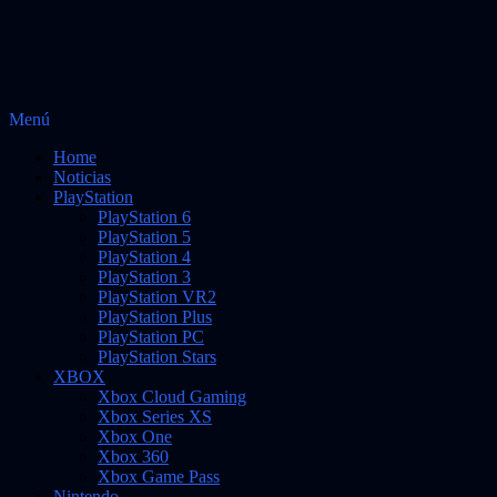
Saltar
Menú
Vidas Infinitas
al
Noticias sobre videojuegos
Home
contenido
Noticias
PlayStation
PlayStation 6
PlayStation 5
PlayStation 4
PlayStation 3
PlayStation VR2
PlayStation Plus
PlayStation PC
PlayStation Stars
XBOX
Xbox Cloud Gaming
Xbox Series XS
Xbox One
Xbox 360
Xbox Game Pass
Nintendo