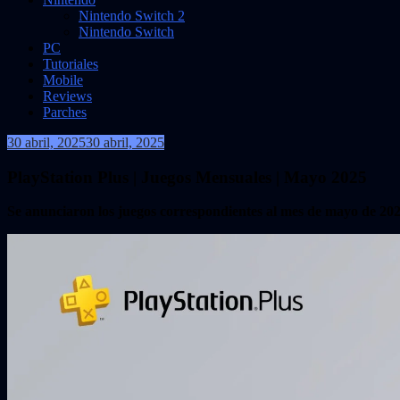
Nintendo Switch 2
Nintendo Switch
PC
Tutoriales
Mobile
Reviews
Parches
30 abril, 2025
30 abril, 2025
VidasInfinitas
PlayStation Plus | Juegos Mensuales | Mayo 2025
Se anunciaron los juegos correspondientes al mes de mayo de 2025