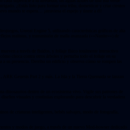
n cada superficie a tu alrededor, las aguas azules de una isla verde
rigado. ¿Estás listo para formar una tribu, domesticar y criar cientos
nuevo mundo te espera… ¡atraviesa el espejo y únete a él!
juegos, Unreal Engine 5, utilizando características gráficas de alta
flejos realistas, y transmisión de malla avanzada («»Nanite»») de
even a través de fluidos, y follaje físico totalmente interactivo
 cómo choca contra otros árboles y perturba todo el follaje en su
a a su presencia. Derriba un edificio y observa cómo se rompen las
, ARK Genesis Part 2 y más. La Isla y la Tierra Quemada se lanzan
nta dinosaurios dentro de un ecosistema vivo. Vigile sus patrones de
 diseños visuales y continúas explorando para descubrir la verdadera
nos de criaturas inteligentes, bebés salvajes, modo de fotografía,
lementos y modos de juego, a través de un nuevo Mod-bowser dedicado