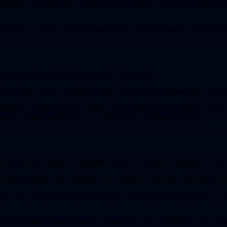
contenido nuevo de ARK mientras la creatividad y el talento de la comun
lataformas de juego mientras trabajas juntos para sobrevivir y prospera
 creas poderosas sinergias y ganas a lo grande.
donde juegas manos de póquer ilegal, descubres comodines que cambian t
ergias y construcciones variadas. Gana fichas suficientes para vencer
gar a la ciega grande, vencer el ante final y asegurar la victoria.
 perfecta del clásico Warhammer 40,000, la frenética mecánica de FPS y 
és de la galaxia para enfrentarse a los Marines Especiales del Caos y 
de estilo retro mientras atraviesas una vorágine de sprites, píxeles y san
nica de armas agresivamente satisfactoria, gran movilidad y litros de 