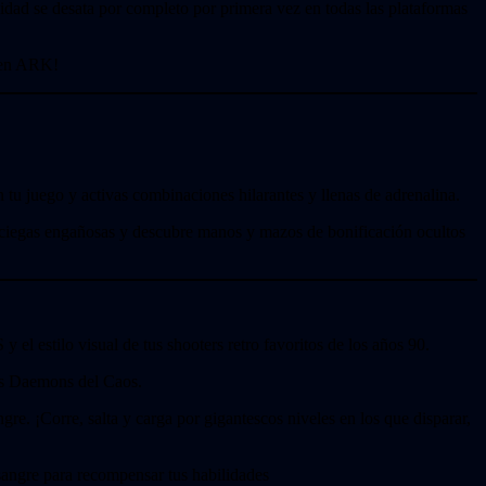
idad se desata por completo por primera vez en todas las plataformas
r en ARK!
u juego y activas combinaciones hilarantes y llenas de adrenalina.
 ciegas engañosas y descubre manos y mazos de bonificación ocultos
el estilo visual de tus shooters retro favoritos de los años 90.
los Daemons del Caos.
gre. ¡Corre, salta y carga por gigantescos niveles en los que disparar,
sangre para recompensar tus habilidades