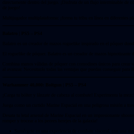
directamente dentro del juego. ¡Disfruta de un flujo interminable de 
de juego!
Multijugador multiplataforma: ¡forma tu tribu en línea en diferentes p
Balatro | PS5 – PS4
Balatro es un creador de mazos roguelike inspirado en el póquer donde
El roguelike de póquer. Balatro es un creador de mazos hipnotizante 
Combina manos válidas de póquer con comodines únicos para crear sin
al avanzar. Necesitarás todas las ventajas que puedas conseguir para lle
Warhammer 40,000: Boltgun |
PS5 – PS4
¡Carga tu bólter y lánzate de cabeza al combate! Experimenta la mezcla
Juega como un curtido Marine Espacial en una peligrosa misión a trav
Desata tu letal arsenal de Marine Espacial en un impresionante shooter 
romper y trocear a los peores herejes de la galaxia!
Sumérgete en una experiencia de combate visceral, con una mecá