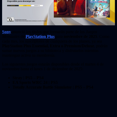
Sony
anunció los títulos que formarán parte de los
Juegos
Mensuales
de
PlayStation Plus
para
noviembre de 2025
. Como
cada mes, los suscriptores de cualquiera de los planes, ya sea
PlayStation Plus Essential, Extra o Premium/Deluxe
, podrán
sumar nuevos juegos a su biblioteca y disfrutarlos mientras
mantengan activa su membresía.
Los siguientes juegos estarán disponibles desde el martes 4 de
noviembre hasta el lunes 1 de diciembre de 2025:
Stray | PS5 – PS4
EA Sports WRC 24 | PS5
Totally Accurate Battle Simulator | PS5 – PS4