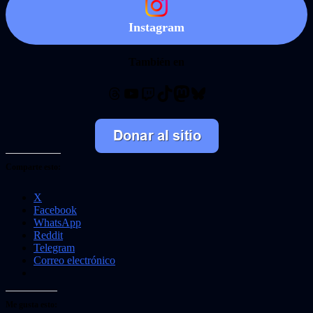
Instagram
También en
Threads
YouTube
Twitch
TikTok
Mastodon
Bluesky
Comparte esto:
X
Facebook
WhatsApp
Reddit
Telegram
Correo electrónico
Me gusta esto: