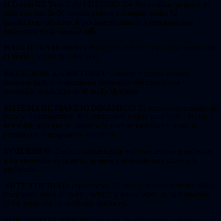
el Toyota GR Yaris Rally1 HYBRID ’24. Personaliza tus autos de
rally con más de 50 diseños nuevos y compite contra 52
tripulaciones oficiales. Abróchate el cinturón y prepárate para
embarcarte en tu viaje de rally.
HAZLO TUYO:
diseña y maneja el auto de rally de tus sueños con
el modo Creador de vehículos.
REESCRIBE LA HISTORIA
: Compite y supera eventos
recientes junto con momentos destacados del mundo real y
recuerdos nostálgicos en el modo Moments.
SISTEMA DE MANEJO DINÁMICO:
El reconocido modelo de
manejo multisuperficie de Codemasters mejora para WRC. Hazlo a
tu medida para que se adapte a tu nivel de habilidad y ponlo a
prueba con el desgaste de superficie.
INMERSIVO
: Disfruta momentos de euforia mientras te enfrentas
a los elementos en la tierra, la nieve y el asfalto para correr a la
perfección.
AUTENTICIDAD
: experimenta 25 años de tradición en los rallies
manejando autos de WRC, WRC2 y Junior WRC de la temporada
2024, junto con 70 vehículos históricos.
POR TODO EL MUNDO
: corre en 20 ubicaciones actuales y