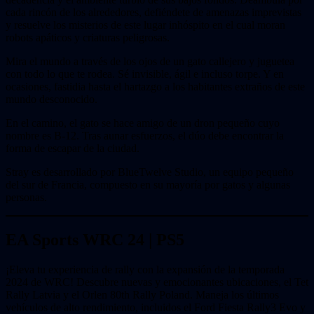
cada rincón de los alrededores, defiéndete de amenazas imprevistas
y resuelve los misterios de este lugar inhóspito en el cual moran
robots apáticos y criaturas peligrosas.
Mira el mundo a través de los ojos de un gato callejero y juguetea
con todo lo que te rodea. Sé invisible, ágil e incluso torpe. Y en
ocasiones, fastidia hasta el hartazgo a los habitantes extraños de este
mundo desconocido.
En el camino, el gato se hace amigo de un dron pequeño cuyo
nombre es B-12. Tras aunar esfuerzos, el dúo debe encontrar la
forma de escapar de la ciudad.
Stray es desarrollado por BlueTwelve Studio, un equipo pequeño
del sur de Francia, compuesto en su mayoría por gatos y algunas
personas.
EA Sports WRC 24 | PS5
¡Eleva tu experiencia de rally con la expansión de la temporada
2024 de WRC! Descubre nuevas y emocionantes ubicaciones, el Tet
Rally Latvia y el Orlen 80th Rally Poland. Maneja los últimos
vehículos de alto rendimiento, incluidos el Ford Fiesta Rally3 Evo y