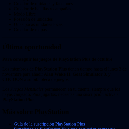
Creador de unidades y facciones
Creador de batallas y campañas
Modo Libre
Posesión de unidades
Unas pocas unidades locas
Creador de mapas
Última oportunidad
Para conseguir los juegos de PlayStation Plus de octubre
Los miembros de
PlayStation Plus
tienen tiempo hasta el lunes 3 de
noviembre para añadir
Alan Wake II
,
Goat Simulator 3
, y
COCOON
a su biblioteca de juegos.
Los
Juegos Mensuales
permanecen en tu cuenta, siempre que los
hayas canjeado. Para jugarlos, necesitas una suscripción activa a
PlayStation Plus
.
Más sobre PlayStation
Guía de la suscripción PlayStation Plus