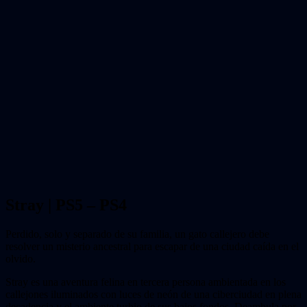
Stray | PS5 – PS4
Perdido, solo y separado de su familia, un gato callejero debe
resolver un misterio ancestral para escapar de una ciudad caída en el
olvido.
Stray es una aventura felina en tercera persona ambientada en los
callejones iluminados con luces de neón de una ciberciudad en plena
decadencia y el ambiente turbio de sus bajos fondos. Deambula por