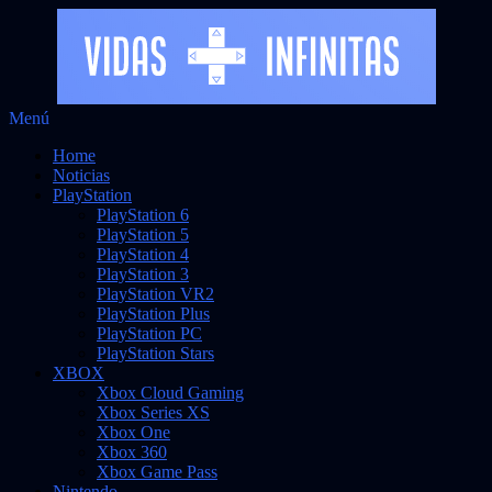
Saltar
Menú
al
Noticias sobre videojuegos
Vidas Infinitas
Home
contenido
Noticias
PlayStation
PlayStation 6
PlayStation 5
PlayStation 4
PlayStation 3
PlayStation VR2
PlayStation Plus
PlayStation PC
PlayStation Stars
XBOX
Xbox Cloud Gaming
Xbox Series XS
Xbox One
Xbox 360
Xbox Game Pass
Nintendo