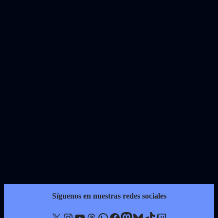
Síguenos en nuestras redes sociales
X
Instagram
YouTube
Threads
WhatsApp
Facebook
Mastodon
Bluesky
TikTok
Twitch